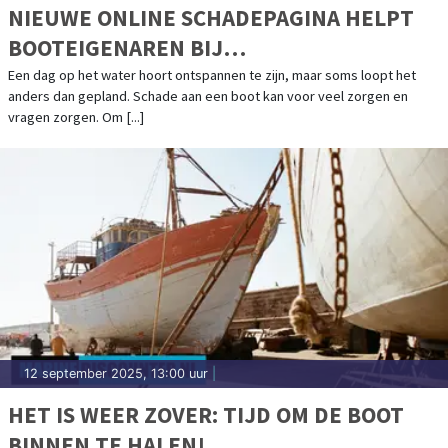
NIEUWE ONLINE SCHADEPAGINA HELPT
BOOTEIGENAREN BIJ
SCHADEAFHANDELING
Een dag op het water hoort ontspannen te zijn, maar soms loopt het
anders dan gepland. Schade aan een boot kan voor veel zorgen en
vragen zorgen. Om [...]
12 september 2025, 13:00 uur
|
HET IS WEER ZOVER: TIJD OM DE BOOT
BINNEN TE HALEN!