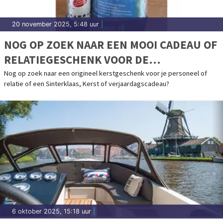
20 november 2025, 5:48 uur
|
NOG OP ZOEK NAAR EEN MOOI CADEAU OF
RELATIEGESCHENK VOOR DE
FEESTDAGEN?
Nog op zoek naar een origineel kerstgeschenk voor je personeel of
relatie of een Sinterklaas, Kerst of verjaardagscadeau?
6 oktober 2025, 15:18 uur
|