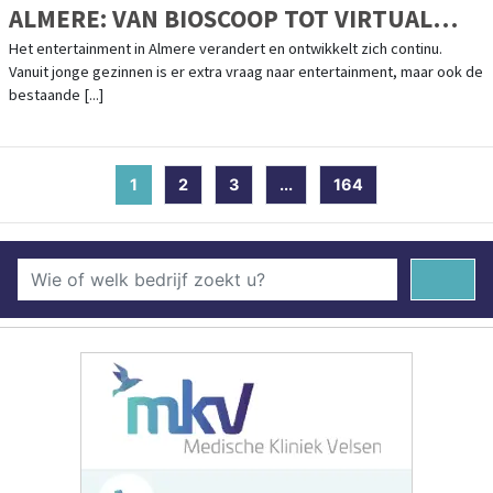
ALMERE: VAN BIOSCOOP TOT VIRTUAL
CASINO
Het entertainment in Almere verandert en ontwikkelt zich continu.
Vanuit jonge gezinnen is er extra vraag naar entertainment, maar ook de
bestaande [...]
1
(current)
2
3
...
164