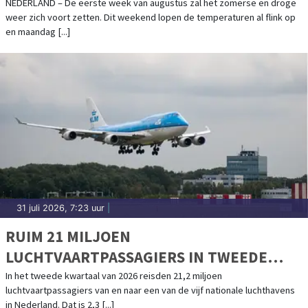
NEDERLAND – De eerste week van augustus zal het zomerse en droge
weer zich voort zetten. Dit weekend lopen de temperaturen al flink op
en maandag [...]
31 juli 2026, 7:23 uur
|
RUIM 21 MILJOEN
LUCHTVAARTPASSAGIERS IN TWEEDE
KWARTAAL, WEL MINDER VLUCHTEN
In het tweede kwartaal van 2026 reisden 21,2 miljoen
luchtvaartpassagiers van en naar een van de vijf nationale luchthavens
in Nederland. Dat is 2,3 [...]