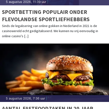
5 augustus 2026, 11:39 uur
|
SPORTBETTING POPULAIR ONDER
FLEVOLANDSE SPORTLIEFHEBBERS
Sinds de legalisering van online gokken in Nederland in 2021 is de
casinowereld echt gedigitaliseerd. We kunnen nu vrij eenvoudig in
online casino's [...]
5 augustus 2026, 7:36 uur
|
AANTAL FASTFOODZAKEN IN 20 JAAR