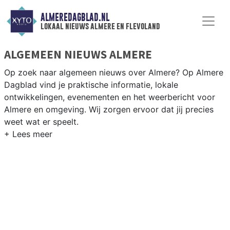
ALMEREDAGBLAD.NL
lokaal nieuws almere en flevoland
ALGEMEEN NIEUWS ALMERE
Op zoek naar algemeen nieuws over Almere? Op Almere
Dagblad vind je praktische informatie, lokale
ontwikkelingen, evenementen en het weerbericht voor
Almere en omgeving. Wij zorgen ervoor dat jij precies
weet wat er speelt.
PRAKTISCHE INFORMATIE ALMERE
Van werkzaamheden op de A6 en de Hollandse Brug tot
de opening van nieuwe wijken en evenementen in het
Weerwater en de Floriade-locatie.