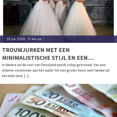
29 juli 2026, 17:44 uur
|
TROUWJURKEN MET EEN
MINIMALISTISCHE STIJL EN EEN
VRIENDELIJK BUDGET
In Almere en de rest van Flevoland wordt volop getrouwd. Van een
intieme ceremonie aan het water tot een groter feest met familie uit
het hele land. [...]