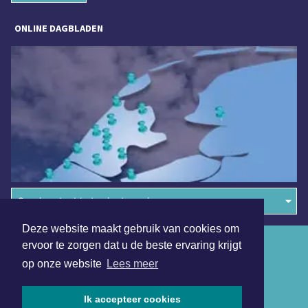
ONLINE DAGBLADEN
Overige dagbladen in de regio
Deze website maakt gebruik van cookies om
Algemene voorwaarden
ervoor te zorgen dat u de beste ervaring krijgt
op onze website
Lees meer
Disclaimer
Privacy Statement
Ik accepteer cookies