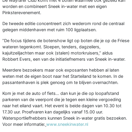
De Wayfarer Club komt met 4 boten waarmee ook gezeild kan
worden en combineert Sneek in-water met een eigen
Pinksterevenement.
De tweede editie concentreert zich wederom rond de centraal
gelegen middenhaven met ruim 100 ligplaatsen.
’’De focus tijdens de botenshow ligt op boten die je op de Friese
wateren tegenkomt. Sloepen, tenders, dagzeilers,
kajuitzeiljachten maar ook (stalen) motorkruisers,’’ aldus
Robbert Evers, een van de initiatiefnemers van Sneek in-water.
Meerdere bezoekers maar ook exposanten hebben al laten
weten met de eigen boot naar het Starteiland te komen. In de
passantenhaven is plek genoeg om te blijven overnachten.
Kom je met de auto of fiets… dan kun je die op loopafstand
parkeren van de veerpont die je tegen een kleine vergoeding
naar het eiland vaart. Het event is beide dagen van 10.30 tot
17.30 uur. Proefvaren kan dagelijks vanaf 15.00 uur.
Watersportliefhebbers kunnen Sneek in-water gratis bezoeken.
Voor meer informatie:
www.sneekinwater.nl