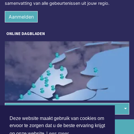
samenvatting van alle gebeurtenissen uit jouw regio.
Aanmelden
ONLINE DAGBLADEN
Overige dagbladen in de regio
Deze website maakt gebruik van cookies om
ervoor te zorgen dat u de beste ervaring krijgt
Algemene voorwaarden
op onze website
Lees meer