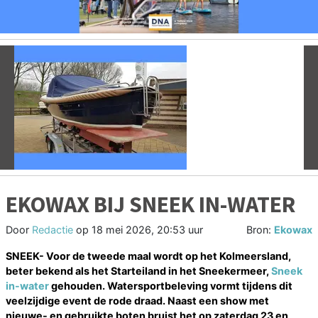
Vorige
V
EKOWAX BIJ SNEEK IN-WATER
Door
Redactie
op
18 mei 2026, 20:53 uur
Bron:
Ekowax
SNEEK- Voor de tweede maal wordt op het Kolmeersland,
beter bekend als het Starteiland in het Sneekermeer,
Sneek
in-water
gehouden. Watersportbeleving vormt tijdens dit
veelzijdige event de rode draad. Naast een show met
nieuwe- en gebruikte boten bruist het op zaterdag 23 en