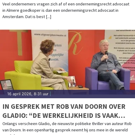
AMSTERDAM?
Veel ondernemers vragen zich af of een ondernemingsrecht advocaat
in Almere goedkoper is dan een ondernemingsrecht advocaat in
Amsterdam. Dat is best [...]
16 april 2026, 8:31 uur
|
IN GESPREK MET ROB VAN DOORN OVER
GLADIO: “DE WERKELIJKHEID IS VAAK
HARDER DAN FICTIE”
Onlangs verscheen Gladio, de nieuwste politieke thriller van auteur Rob
van Doorn. In een openhartig gesprek neemt hij ons mee in de wereld