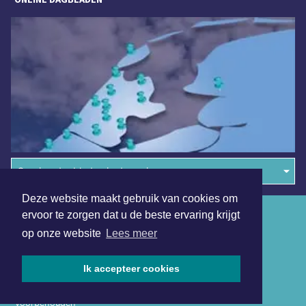
Overige dagbladen in de regio
Deze website maakt gebruik van cookies om
Algemene voorwaarden
ervoor te zorgen dat u de beste ervaring krijgt
op onze website
Lees meer
Disclaimer
Privacy Statement
Ik accepteer cookies
Copyright (c) 2026 | Almeredagblad.nl - Alle rechten
voorbehouden