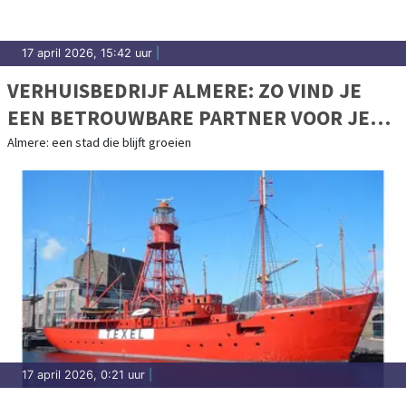
17 april 2026, 15:42 uur
|
VERHUISBEDRIJF ALMERE: ZO VIND JE
EEN BETROUWBARE PARTNER VOOR JE
VERHUIZING
Almere: een stad die blijft groeien
17 april 2026, 0:21 uur
|