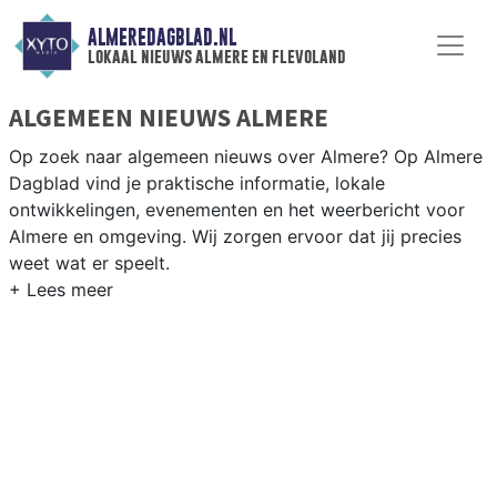
ALMEREDAGBLAD.NL
lokaal nieuws almere en flevoland
ALGEMEEN NIEUWS ALMERE
Op zoek naar algemeen nieuws over Almere? Op Almere
Dagblad vind je praktische informatie, lokale
ontwikkelingen, evenementen en het weerbericht voor
Almere en omgeving. Wij zorgen ervoor dat jij precies
weet wat er speelt.
PRAKTISCHE INFORMATIE ALMERE
Van werkzaamheden op de A6 en de Hollandse Brug tot
de opening van nieuwe wijken en evenementen in het
Weerwater en de Floriade-locatie.