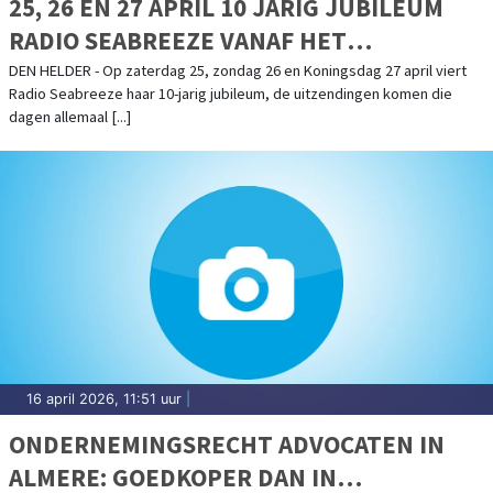
25, 26 EN 27 APRIL 10 JARIG JUBILEUM
RADIO SEABREEZE VANAF HET
LICHTSCHIP TEXEL DEN HELDER
DEN HELDER - Op zaterdag 25, zondag 26 en Koningsdag 27 april viert
Radio Seabreeze haar 10-jarig jubileum, de uitzendingen komen die
dagen allemaal [...]
16 april 2026, 11:51 uur
|
ONDERNEMINGSRECHT ADVOCATEN IN
ALMERE: GOEDKOPER DAN IN