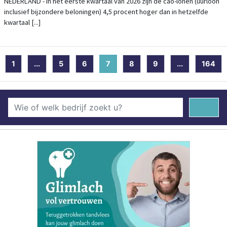
NEDERLAND - In het eerste kwartaal van 2026 zijn de cao-lonen (uurloon
inclusief bijzondere beloningen) 4,5 procent hoger dan in hetzelfde
kwartaal [...]
1
...
5
6
7
(current)
8
9
...
164