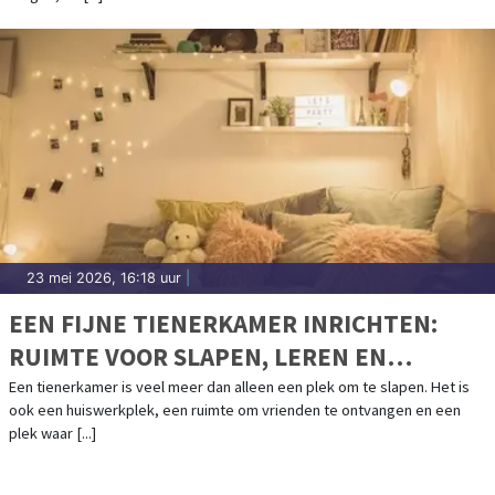
23 mei 2026, 16:18 uur
|
EEN FIJNE TIENERKAMER INRICHTEN:
RUIMTE VOOR SLAPEN, LEREN EN
ONTSPANNEN
Een tienerkamer is veel meer dan alleen een plek om te slapen. Het is
ook een huiswerkplek, een ruimte om vrienden te ontvangen en een
plek waar [...]