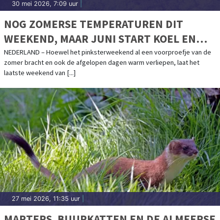
30 mei 2026, 7:09 uur
|
NOG ZOMERSE TEMPERATUREN DIT
WEEKEND, MAAR JUNI START KOEL EN
WISSELVALLIG
NEDERLAND – Hoewel het pinksterweekend al een voorproefje van de
zomer bracht en ook de afgelopen dagen warm verliepen, laat het
laatste weekend van [...]
27 mei 2026, 11:35 uur
|
MARTERS, BUURKATTEN EN DE ALMEERSE