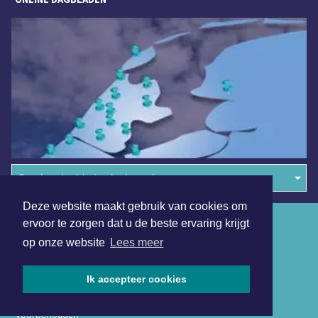
Overige dagbladen in de regio
Deze website maakt gebruik van cookies om
Algemene voorwaarden
ervoor te zorgen dat u de beste ervaring krijgt
op onze website
Lees meer
Disclaimer
Privacy Statement
Ik accepteer cookies
Copyright (c) 2026 | Almeredagblad.nl - Alle rechten
voorbehouden