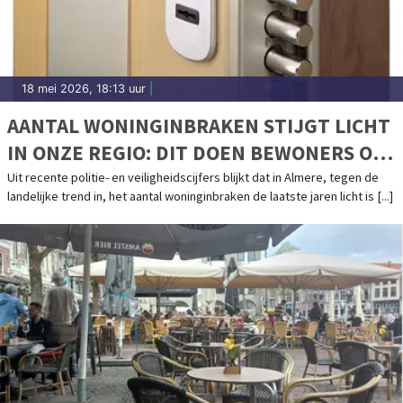
18 mei 2026, 18:13 uur
|
AANTAL WONINGINBRAKEN STIJGT LICHT
IN ONZE REGIO: DIT DOEN BEWONERS OM
WAARDEVOLLE SPULLEN TE BESCHERMEN
Uit recente politie- en veiligheidscijfers blijkt dat in Almere, tegen de
landelijke trend in, het aantal woninginbraken de laatste jaren licht is [...]