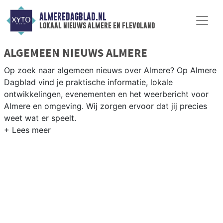
ALMEREDAGBLAD.NL
lokaal nieuws almere en flevoland
ALGEMEEN NIEUWS ALMERE
Op zoek naar algemeen nieuws over Almere? Op Almere
Dagblad vind je praktische informatie, lokale
ontwikkelingen, evenementen en het weerbericht voor
Almere en omgeving. Wij zorgen ervoor dat jij precies
weet wat er speelt.
PRAKTISCHE INFORMATIE ALMERE
Van werkzaamheden op de A6 en de Hollandse Brug tot
de opening van nieuwe wijken en evenementen in het
Weerwater en de Floriade-locatie.