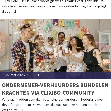
DE KANS NOG LIGGEN
FLEVOLAND - In Flevoland wordt glasvezel relatief vaak gebruikt: 57%
van alle adressen heeft een actieve glasvezelverbinding. Landelijk ligt
dit op [...]
27 mei 2026, 8:00 uur
|
ONDERNEMER-VERHUURDERS BUNDELEN
KRACHTEN VIA CLIXIBO-COMMUNITY
Vorig jaar hadden tientallen fotohokje-verhuurders in Nederland met
dezelfde probleem. Ze werkten allemaal solo, ze hadden dezelfde
vragen, ze [...]