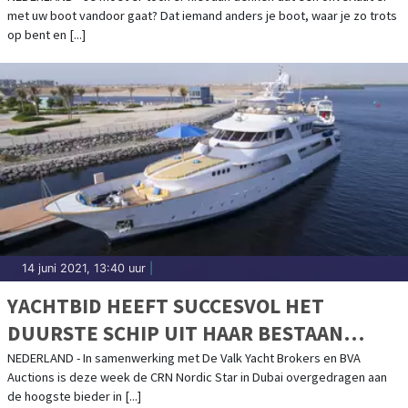
met uw boot vandoor gaat? Dat iemand anders je boot, waar je zo trots
op bent en [...]
14 juni 2021, 13:40 uur
|
YACHTBID HEEFT SUCCESVOL HET
DUURSTE SCHIP UIT HAAR BESTAAN
SUCCESVOL GEVEILD!
NEDERLAND - In samenwerking met De Valk Yacht Brokers en BVA
Auctions is deze week de CRN Nordic Star in Dubai overgedragen aan
de hoogste bieder in [...]