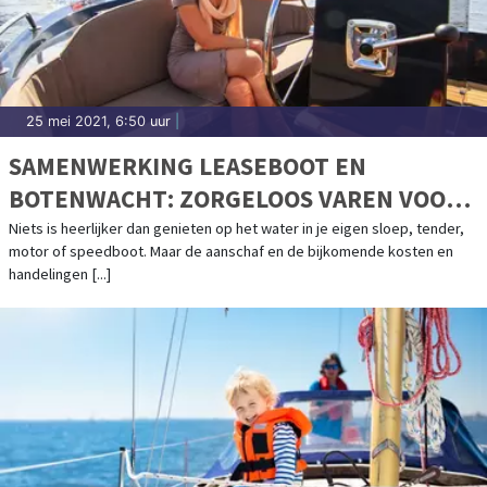
25 mei 2021, 6:50 uur
|
SAMENWERKING LEASEBOOT EN
BOTENWACHT: ZORGELOOS VAREN VOOR
EEN VAST BEDRAG PER MAAND
Niets is heerlijker dan genieten op het water in je eigen sloep, tender,
motor of speedboot. Maar de aanschaf en de bijkomende kosten en
handelingen [...]