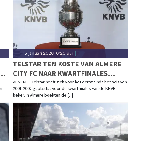
enschap. Blijf op de hoogte van alle sportieve
15 januari 2026, 0:20 uur
|
TELSTAR TEN KOSTE VAN ALMERE
CITY FC NAAR KWARTFINALES
KNVB-BEKER
ALMERE – Telstar heeft zich voor het eerst sinds het seizoen
en
2001-2002 geplaatst voor de kwartfinales van de KNVB-
beker. In Almere boekten de [...]