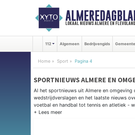
ALMEREDAGBLA
lokaal nieuws almere en flevolan
112
Algemeen
Bedrijvengids
Gemeent
Home
Sport
Pagina 4
SPORTNIEUWS ALMERE EN OMG
Al het sportnieuws uit Almere en omgeving o
wedstrijdverslagen en het laatste nieuws o
voetbal en handbal tot tennis en atletiek - 
LOKALE SPORT ALMERE
Van Almere City FC en SC Buitenveldert tot