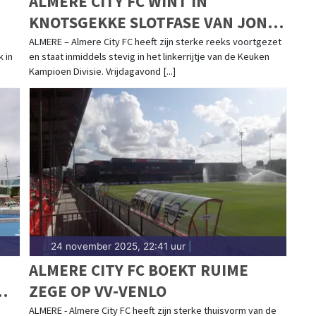
ALMERE CITY FC WINT IN
KNOTSGEKKE SLOTFASE VAN JONG
AJAX
ALMERE – Almere City FC heeft zijn sterke reeks voortgezet
 in
en staat inmiddels stevig in het linkerrijtje van de Keuken
Kampioen Divisie. Vrijdagavond [...]
24 november 2025, 22:41 uur
|
ALMERE CITY FC BOEKT RUIME
ZEGE OP VV-VENLO
ALMERE - Almere City FC heeft zijn sterke thuisvorm van de