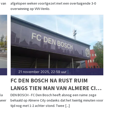
 van
afgelopen weken voortgezet met een overtuigende 3-0
overwinning op VVV-Venlo.
21 november 2025, 22:59 uur
|
FC DEN BOSCH NA RUST RUIM
LANGS TIEN MAN VAN ALMERE CITY
FC
Ka
DEN BOSCH - FC Den Bosch heeft alsnog een ruime zege
weer
behaald op Almere City ondanks dat het twintig minuten voor
tijd nog met 1-2 achter stond. Twee [...]