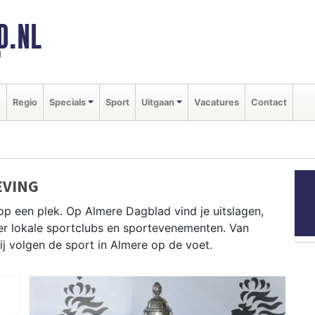
D.NL
d
e
Regio
Specials
Sport
Uitgaan
Vacatures
Contact
EVING
p een plek. Op Almere Dagblad vind je uitslagen,
ver lokale sportclubs en sportevenementen. Van
wij volgen de sport in Almere op de voet.
 zwemmen bij Optisport en atletiek bij AAC — Almere