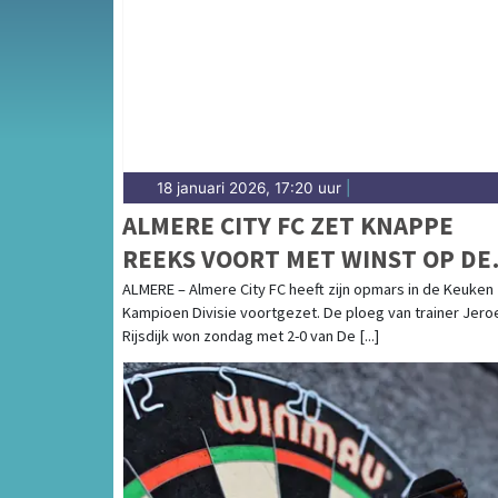
heeft een bruisende en groeiende sportgeme
uitslagen en prestaties in Almere.
18 januari 2026, 17:20 uur
|
ALMERE CITY FC ZET KNAPPE
REEKS VOORT MET WINST OP DE
GRAAFSCHAP
ALMERE – Almere City FC heeft zijn opmars in de Keuken
Kampioen Divisie voortgezet. De ploeg van trainer Jero
Rijsdijk won zondag met 2-0 van De [...]