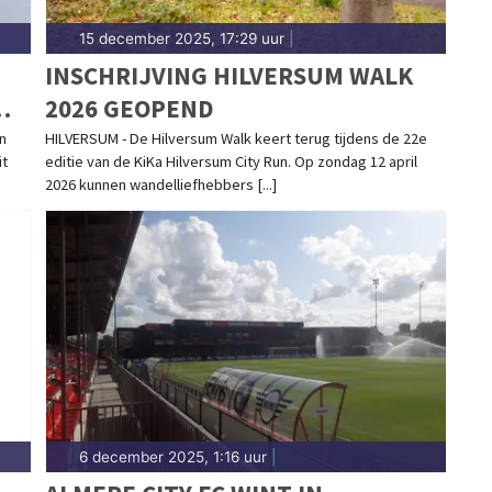
15 december 2025, 17:29 uur
|
INSCHRIJVING HILVERSUM WALK
2026 GEOPEND
n
HILVERSUM - De Hilversum Walk keert terug tijdens de 22e
it
editie van de KiKa Hilversum City Run. Op zondag 12 april
2026 kunnen wandelliefhebbers [...]
6 december 2025, 1:16 uur
|