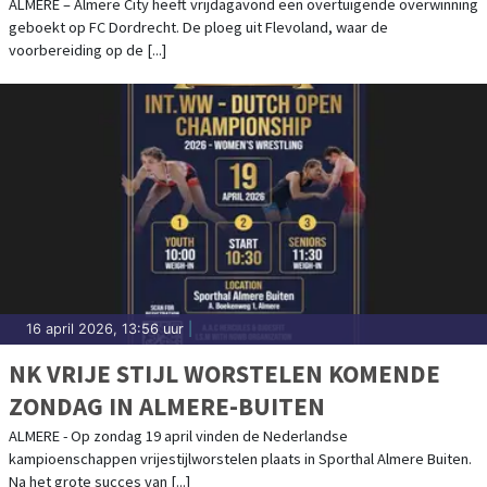
ALMERE – Almere City heeft vrijdagavond een overtuigende overwinning
geboekt op FC Dordrecht. De ploeg uit Flevoland, waar de
voorbereiding op de [...]
16 april 2026, 13:56 uur
|
NK VRIJE STIJL WORSTELEN KOMENDE
ZONDAG IN ALMERE-BUITEN
ALMERE - Op zondag 19 april vinden de Nederlandse
kampioenschappen vrijestijlworstelen plaats in Sporthal Almere Buiten.
Na het grote succes van [...]