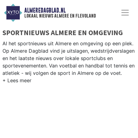
ALMEREDAGBLAD.NL
lokaal nieuws almere en flevoland
SPORTNIEUWS ALMERE EN OMGEVING
Al het sportnieuws uit Almere en omgeving op een plek.
Op Almere Dagblad vind je uitslagen, wedstrijdverslagen
en het laatste nieuws over lokale sportclubs en
sportevenementen. Van voetbal en handbal tot tennis en
atletiek - wij volgen de sport in Almere op de voet.
LOKALE SPORT ALMERE
Van Almere City FC en SC Buitenveldert tot zwemmen
bij Optisport en atletiek bij AAC — Almere heeft een
bruisende en groeiende sportgemeenschap. Blijf op de
hoogte van alle sportieve uitslagen en prestaties in
Almere.