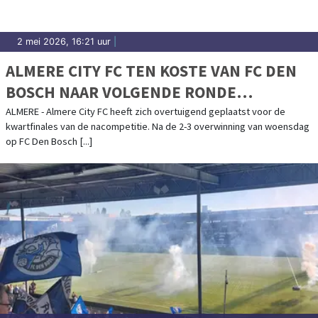
2 mei 2026, 16:21 uur
|
ALMERE CITY FC TEN KOSTE VAN FC DEN
BOSCH NAAR VOLGENDE RONDE
NACOMPETITIE
ALMERE - Almere City FC heeft zich overtuigend geplaatst voor de
kwartfinales van de nacompetitie. Na de 2-3 overwinning van woensdag
op FC Den Bosch [...]