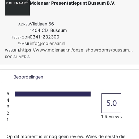
Molenaar Presentatiepunt Bussum B.V.
Vlietlaan 56
ADRES
1404 CD Bussum
0341-232300
TELEFOON
info@molenaar.nl
E-MAIL
https://www.molenaar.nl/onze-showrooms/bussum?act_medium=cpc&act_source=google&act_campaign=S_B_NL_M
WEBSITE
SOCIAL MEDIA
Beoordelingen
5
4
5.0
3
2
1 Reviews
1
Op dit moment is er nog geen review. Wees de eerste die