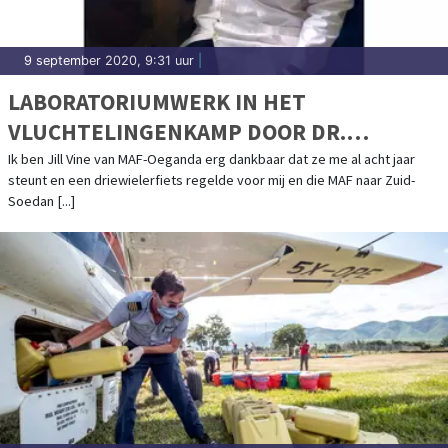
9 september 2020, 9:31 uur
|
LABORATORIUMWERK IN HET
VLUCHTELINGENKAMP DOOR DR.
JACKSON IN ZIJN DRIEWIELERFIETS
Ik ben Jill Vine van MAF-Oeganda erg dankbaar dat ze me al acht jaar
steunt en een driewielerfiets regelde voor mij en die MAF naar Zuid-
Soedan [...]