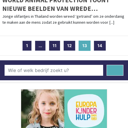
NIEUWE BEELDEN VAN WREDE
OLIFANTENTRAINING
Jonge olifantjes in Thailand worden wreed ‘getraind’ om ze onderdanig
te maken aan de mens zodat ze gebruikt kunnen worden voor [...]
1
...
11
12
13
(current)
14