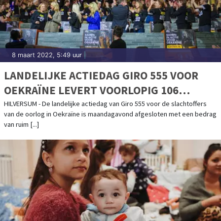
8 maart 2022, 5:49 uur
|
LANDELIJKE ACTIEDAG GIRO 555 VOOR
OEKRAÏNE LEVERT VOORLOPIG 106
MILJOEN EURO OP
HILVERSUM - De landelijke actiedag van Giro 555 voor de slachtoffers
van de oorlog in Oekraïne is maandagavond afgesloten met een bedrag
van ruim [...]