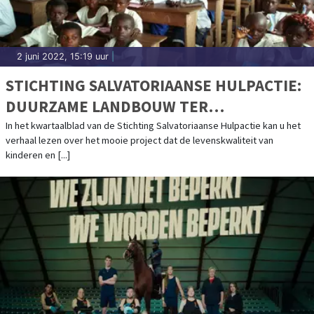
2 juni 2022, 15:19 uur
|
STICHTING SALVATORIAANSE HULPACTIE:
DUURZAME LANDBOUW TER
BESCHERMING VAN HET REGENWOUD
In het kwartaalblad van de Stichting Salvatoriaanse Hulpactie kan u het
verhaal lezen over het mooie project dat de levenskwaliteit van
kinderen en [...]