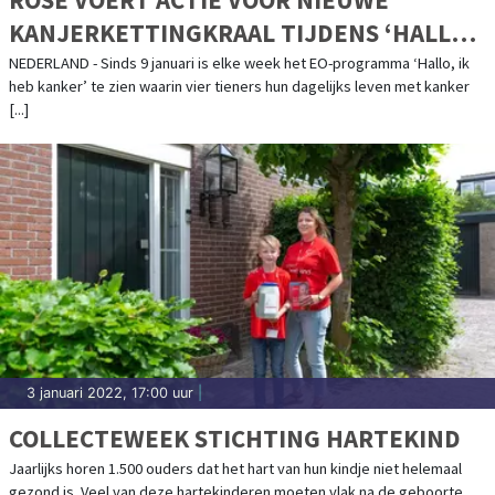
KANJERKETTINGKRAAL TIJDENS ‘HALLO,
IK HEB KANKER’
NEDERLAND - Sinds 9 januari is elke week het EO-programma ‘Hallo, ik
heb kanker’ te zien waarin vier tieners hun dagelijks leven met kanker
[...]
3 januari 2022, 17:00 uur
|
COLLECTEWEEK STICHTING HARTEKIND
Jaarlijks horen 1.500 ouders dat het hart van hun kindje niet helemaal
gezond is. Veel van deze hartekinderen moeten vlak na de geboorte