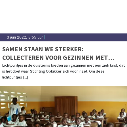
3 juni 2022, 8:55 uur
|
SAMEN STAAN WE STERKER:
COLLECTEREN VOOR GEZINNEN MET
ZIEKE KINDEREN IN NEDERLAND!
Lichtpuntjes in de duisternis bieden aan gezinnen met een ziek kind; dat
is het doel waar Stichting Opkikker zich voor inzet. Om deze
lichtpuntjes [...]