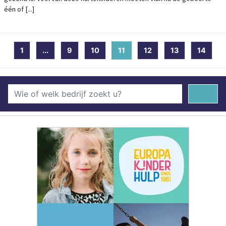
één of [...]
1
...
9
10
11
(current)
12
13
14