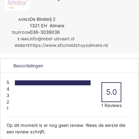
De Binderij 2
ADRES
1321 EH Almere
036-3039036
TELEFOON
info@rebel-uitvaart.nl
E-MAIL
https://www.afscheidshuysalmere.nl/
WEBSITE
Beoordelingen
5
4
5.0
3
2
1 Reviews
1
Op dit moment is er nog geen review. Wees de eerste die
een review schrijft.