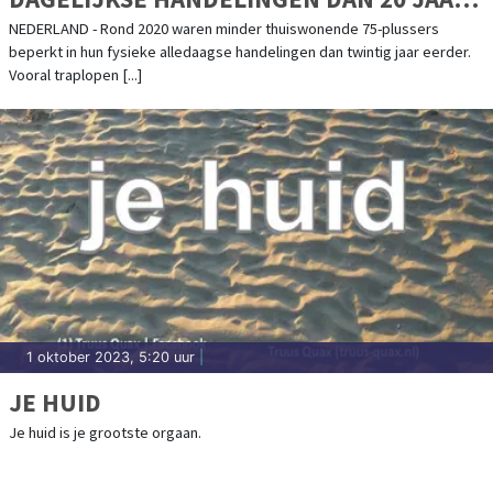
GELEDEN
NEDERLAND - Rond 2020 waren minder thuiswonende 75-plussers
beperkt in hun fysieke alledaagse handelingen dan twintig jaar eerder.
Vooral traplopen [...]
1 oktober 2023, 5:20 uur
|
JE HUID
Je huid is je grootste orgaan.