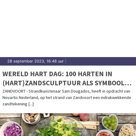
28 september 2023, 16:48 uur
|
WERELD HART DAG: 100 HARTEN IN
(HART)ZANDSCULPTUUR ALS SYMBOOL
VOOR IMPACT HART- EN VAATZIEKTEN IN
ZANDVOORT - Strandkunstenaar Sam Dougados, heeft in opdracht van
Novartis Nederland, op het strand van Zandvoort een indrukwekkende
NEDERLAND
zandtekening [...]