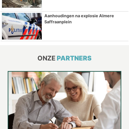
Aanhoudingen na explosie Almere
Saffraanplein
ONZE
PARTNERS