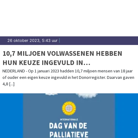
26 oktober 2023, 5:43 uur
|
10,7 MILJOEN VOLWASSENEN HEBBEN
HUN KEUZE INGEVULD IN
DONORREGISTER
NEDERLAND - Op 1 januari 2023 hadden 10,7 miljoen mensen van 18 jaar
of ouder een eigen keuze ingevuld in het Donorregister. Daarvan gaven
4,8 [...]