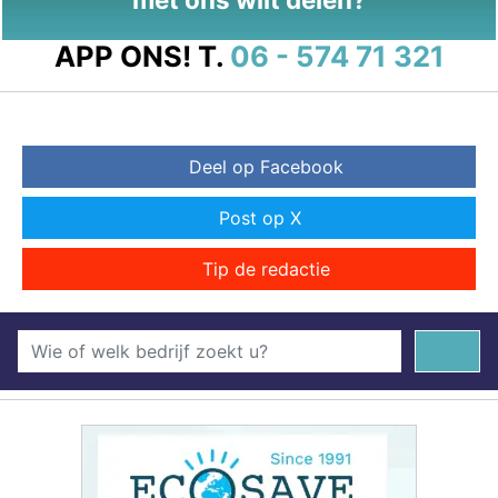
APP ONS!
T.
06 - 574 71 321
Deel op Facebook
Post op X
Tip de redactie