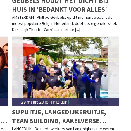
GEUBELS HOUDT HET DICHT BIJ
HUIS IN 'BEDANKT VOOR ALLES'
AMSTERDAM - Phillipe Geubels, op dit moment wellicht de
meest populaire Belg in Nederland, doet deze gehele week
Koninklijk Theater Carré aan met de [...]
29 maart 2018, 11:12 uur
|
SUPUITJE, LANGEDIJKERUITJE,
STE
TEAMBUILDING, KAKELVERSE
LUNCH, SMOOTHIE BIJ
t een
LANGEDIJK - De medewerkers van LangedijkerUitje weten