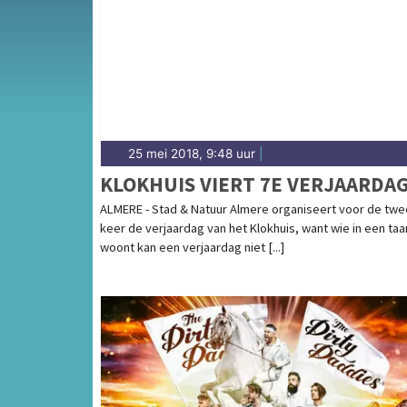
complete uitgaansaanbod op almeredagblad
25 mei 2018, 9:48 uur
|
KLOKHUIS VIERT 7E VERJAARDA
ALMERE - Stad & Natuur Almere organiseert voor de tw
keer de verjaardag van het Klokhuis, want wie in een taa
woont kan een verjaardag niet [...]