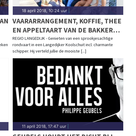
18 april 2018, 10:24 uur
|
VAN
VAARARRANGEMENT, KOFFIE, THEE
EN APPELTAART VAN DE BAKKER
BIJ LANGEDIJKERUITJE
REGIO LANGEDIJK - Genieten van een sprookjesachtige
eken
rondvaart in een Langedijker Koolschuit incl. charmante
schipper. Hij verteld jullie de mooiste [...]
11 april 2018, 17:47 uur
|