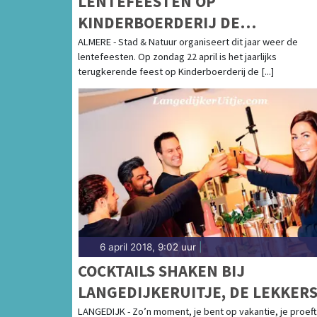
LENTEFEESTEN OP
KINDERBOERDERIJ DE
BEESTENBENDE
ALMERE - Stad & Natuur organiseert dit jaar weer de
lentefeesten. Op zondag 22 april is het jaarlijks
terugkerende feest op Kinderboerderij de [...]
6 april 2018, 9:02 uur
|
COCKTAILS SHAKEN BIJ
LANGEDIJKERUITJE, DE LEKKER
EN LEUKSTE WORKSHOPS.
LANGEDIJK - Zo’n moment, je bent op vakantie, je proef