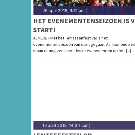
26 april 2018, 9:12 uur
|
HET EVENEMENTENSEIZOEN IS 
START!
ALMERE - Met het Terrassenfestival is het
evenementenseizoen van start gegaan. Aankomende w
staan er nog veel meer leuke evenementen op het [...]
16 april 2018, 14:34 uur
|