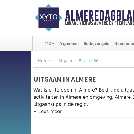
ALMEREDAGBLA
lokaal nieuws almere en flevolan
112
Algemeen
Bedrijvengids
Gemeent
Home
Uitgaan
Pagina 66
UITGAAN IN ALMERE
Wat is er te doen in Almere? Bekijk de uitg
activiteiten in Almere en omgeving. Almere
uitgaanstips in de regio.
EVENEMENTEN ALMERE
Van markten en culturele evenementen tot mu