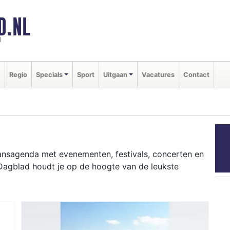
D.NL
d
e
Regio
Specials
Sport
Uitgaan
Vacatures
Contact
aansagenda met evenementen, festivals, concerten en
 Dagblad houdt je op de hoogte van de leukste
ziekfestivals en culinaire events - ontdek het