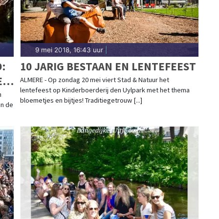
9 mei 2018, 16:43 uur
|
:
10 JARIG BESTAAN EN LENTEFEEST
ET
ALMERE - Op zondag 20 mei viert Stad & Natuur het
lentefeest op Kinderboerderij den Uylpark met het thema
n
bloemetjes en bijtjes! Traditiegetrouw [...]
en de