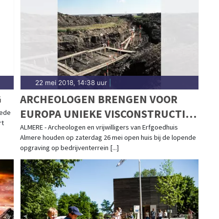
.nl.
22 mei 2018, 14:38 uur
|
G
ARCHEOLOGEN BRENGEN VOOR
EUROPA UNIEKE VISCONSTRUCTIES
eede
rt
NIEUWE STEENTIJD IN KAART
ALMERE - Archeologen en vrijwilligers van Erfgoedhuis
Almere houden op zaterdag 26 mei open huis bij de lopende
opgraving op bedrijventerrein [...]