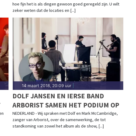
hoe fijn het is als dingen gewoon goed geregeld zijn. U wilt
LANGEDIJKERUITJE
zeker weten dat de locaties en [...]
14 maart 2018, 20:09 uur
|
DOLF JANSEN EN IERSE BAND
T
ARBORIST SAMEN HET PODIUM OP
en
NEDERLAND - Wij spraken met Dolf en Mark McCambridge,
zanger van Arborist, over de samenwerking, de tot
standkoming van zowel het album als de show, [...]