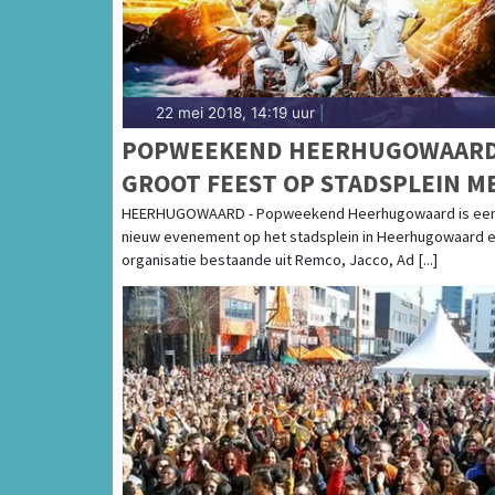
22 mei 2018, 14:19 uur
|
POPWEEKEND HEERHUGOWAARD
GROOT FEEST OP STADSPLEIN M
O.A. DIRTY DADDIES EN 2
HEERHUGOWAARD - Popweekend Heerhugowaard is ee
nieuw evenement op het stadsplein in Heerhugowaard 
BROTHERS ON THE 4TH FLOOR
organisatie bestaande uit Remco, Jacco, Ad [...]