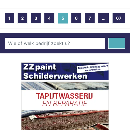
1
2
3
4
5
(current)
6
7
...
67