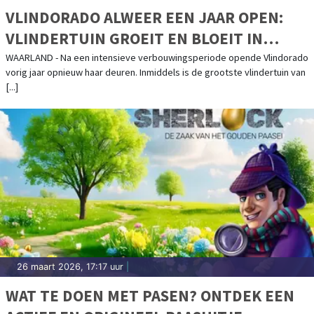
VLINDORADO ALWEER EEN JAAR OPEN:
VLINDERTUIN GROEIT EN BLOEIT IN
WAARLAND
WAARLAND - Na een intensieve verbouwingsperiode opende Vlindorado
vorig jaar opnieuw haar deuren. Inmiddels is de grootste vlindertuin van
[...]
26 maart 2026, 17:17 uur
|
WAT TE DOEN MET PASEN? ONTDEK EEN