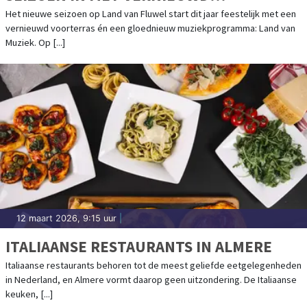
VOORTERRAS EN LAND VAN MUZIEK
Het nieuwe seizoen op Land van Fluwel start dit jaar feestelijk met een
vernieuwd voorterras én een gloednieuw muziekprogramma: Land van
Muziek. Op [...]
12 maart 2026, 9:15 uur
|
ITALIAANSE RESTAURANTS IN ALMERE
Italiaanse restaurants behoren tot de meest geliefde eetgelegenheden
in Nederland, en Almere vormt daarop geen uitzondering. De Italiaanse
keuken, [...]