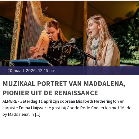
20 maart 2026, 12:15 uur
|
MUZIKAAL PORTRET VAN MADDALENA,
PIONIER UIT DE RENAISSANCE
ALMERE - Zaterdag 11 april zijn sopraan Elisabeth Hetherington en
harpiste Emma Huijsser te gast bij Goede Rede Concerten met ‘Made
by Maddalena’. In [...]