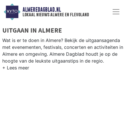
ALMEREDAGBLAD.NL
lokaal nieuws almere en flevoland
UITGAAN IN ALMERE
Wat is er te doen in Almere? Bekijk de uitgaansagenda
met evenementen, festivals, concerten en activiteiten in
Almere en omgeving. Almere Dagblad houdt je op de
hoogte van de leukste uitgaanstips in de regio.
EVENEMENTEN ALMERE
Van markten en culturele evenementen tot
muziekfestivals en culinaire events - ontdek het
complete uitgaansaanbod op almeredagblad.nl.