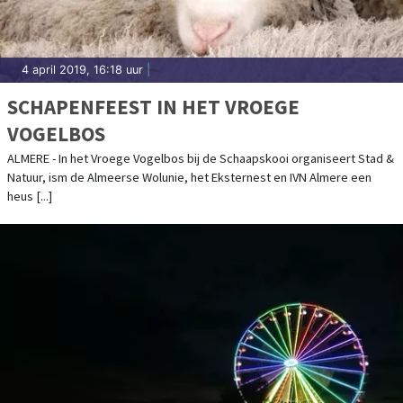
4 april 2019, 16:18 uur
|
SCHAPENFEEST IN HET VROEGE
VOGELBOS
ALMERE - In het Vroege Vogelbos bij de Schaapskooi organiseert Stad &
Natuur, ism de Almeerse Wolunie, het Eksternest en IVN Almere een
heus [...]