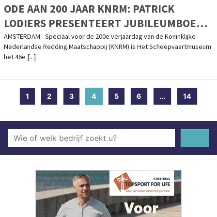
ODE AAN 200 JAAR KNRM: PATRICK
LODIERS PRESENTEERT JUBILEUMBOEK
EN ONTHULT UNIEKE POSTNL POSTZEGEL
AMSTERDAM - Speciaal voor de 200e verjaardag van de Koninklijke
Nederlandse Redding Maatschappij (KNRM) is Het Scheepvaartmuseum
VANUIT HET SCHEEPVAARTMUSEUM
het 46e [...]
1
2
3
4
(current)
5
6
...
14