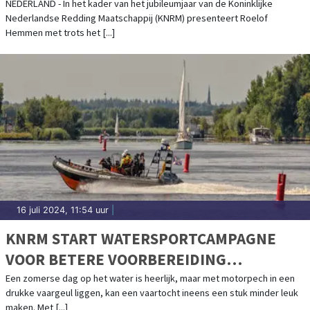
NEDERLAND - In het kader van het jubileumjaar van de Koninklijke
Nederlandse Redding Maatschappij (KNRM) presenteert Roelof
Hemmen met trots het [...]
16 juli 2024, 11:54 uur
|
KNRM START WATERSPORTCAMPAGNE
VOOR BETERE VOORBEREIDING
WATERSPORTERS: IEDEREEN VEILIG HET
Een zomerse dag op het water is heerlijk, maar met motorpech in een
drukke vaargeul liggen, kan een vaartocht ineens een stuk minder leuk
WATER OP!
maken. Met [...]