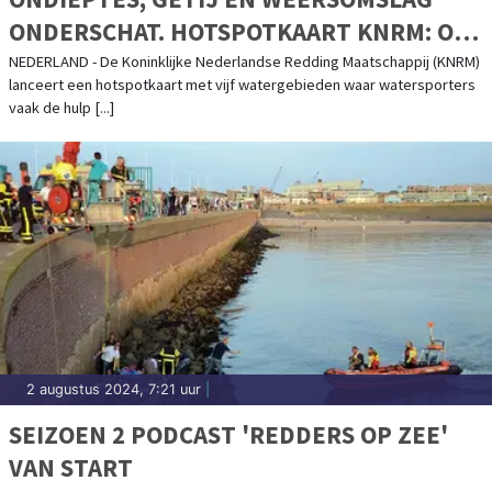
ONDERSCHAT. HOTSPOTKAART KNRM: OP
DEZE PLEKKEN RAKEN WATERSPORTERS
NEDERLAND - De Koninklijke Nederlandse Redding Maatschappij (KNRM)
lanceert een hotspotkaart met vijf watergebieden waar watersporters
IN PROBLEMEN.
vaak de hulp [...]
2 augustus 2024, 7:21 uur
|
SEIZOEN 2 PODCAST 'REDDERS OP ZEE'
VAN START