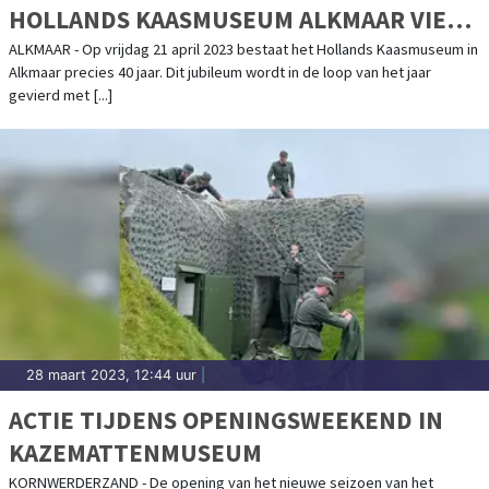
HOLLANDS KAASMUSEUM ALKMAAR VIERT
40-JARIG JUBILEUM
ALKMAAR - Op vrijdag 21 april 2023 bestaat het Hollands Kaasmuseum in
Alkmaar precies 40 jaar. Dit jubileum wordt in de loop van het jaar
gevierd met [...]
28 maart 2023, 12:44 uur
|
ACTIE TIJDENS OPENINGSWEEKEND IN
KAZEMATTENMUSEUM
KORNWERDERZAND - De opening van het nieuwe seizoen van het