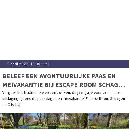
6 april 2023, 15:39 uur
|
BELEEF EEN AVONTUURLIJKE PAAS EN
MEIVAKANTIE BIJ ESCAPE ROOM SCHAGEN
& CITY ADVENTURES!
Vergeet het traditionele eieren zoeken, dit jaar ga je voor een echte
uitdaging tijdens de paasdagen en meivakantie! Escape Room Schagen
en City [...]