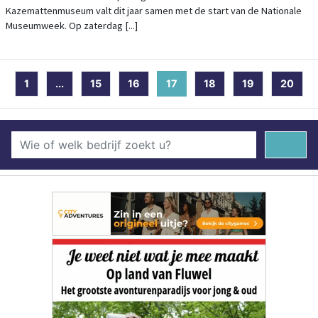
Kazemattenmuseum valt dit jaar samen met de start van de Nationale
Museumweek. Op zaterdag [...]
1
...
15
16
17
(current)
18
19
20