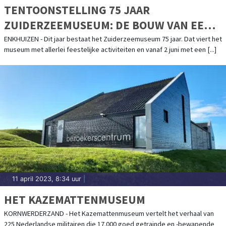
TENTOONSTELLING 75 JAAR
ZUIDERZEEMUSEUM: DE BOUW VAN EEN
BUITENGEWOON BIJZONDER
ENKHUIZEN - Dit jaar bestaat het Zuiderzeemuseum 75 jaar. Dat viert het
museum met allerlei feestelijke activiteiten en vanaf 2 juni met een [...]
MUSEUMDORP
11 april 2023, 8:34 uur
|
HET KAZEMATTENMUSEUM
KORNWERDERZAND - Het Kazemattenmuseum vertelt het verhaal van
225 Nederlandse militairen die 17.000 goed getrainde en -bewapende