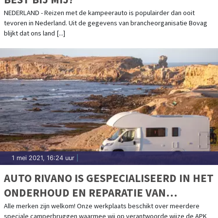
NEDERLAND - Reizen met de kampeerauto is populairder dan ooit
tevoren in Nederland. Uit de gegevens van brancheorganisatie Bovag
blijkt dat ons land [...]
1 mei 2021, 16:24 uur
|
AUTO RIVANO IS GESPECIALISEERD IN HET
ONDERHOUD EN REPARATIE VAN
CAMPERS
Alle merken zijn welkom! Onze werkplaats beschikt over meerdere
speciale camperbruggen waarmee wij op verantwoorde wijze de APK