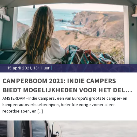
15 april 2021, 13:11 uur
|
CAMPERBOOM 2021: INDIE CAMPERS
BIEDT MOGELIJKHEDEN VOOR HET DELEN
VAN CAMPERS
AMSTERDAM - Indie Campers, een van Europa's grootste camper- en
kampeerautoverhuurbedrijven, beleefde vorige zomer al een
recordseizoen, en [...]