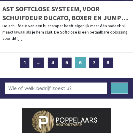
AST SOFTCLOSE SYSTEEM, VOOR
SCHUIFDEUR DUCATO, BOXER EN JUMPER
>2006
De schuifdeur van een buscamper heeft eigenlijk maar één nadeel: hij
maakt lawaai als je hem sluit. De Softclose is een betaalbare oplossing
voor dit [...]
1
...
4
5
6
(current)
7
8