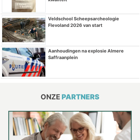
Veldschool Scheepsarcheologie
Flevoland 2026 van start
Aanhoudingen na explosie Almere
Saffraanplein
ONZE
PARTNERS