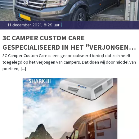
11 december 2021, 8:29 uur
|
3C CAMPER CUSTOM CARE
GESPECIALISEERD IN HET "VERJONGEN"
VAN CAMPERS
3C Camper Custom Care is een gespecialiseerd bedrijf dat zich heeft
toegelegd op het verjongen van campers. Dat doen wij door middel van
poetsen, [...]