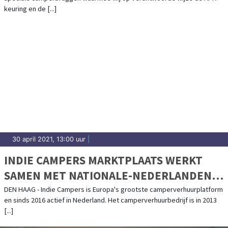
keuring en de [...]
30 april 2021, 13:00 uur
|
INDIE CAMPERS MARKTPLAATS WERKT
SAMEN MET NATIONALE-NEDERLANDEN
MEE AAN CAMPER DEKKING
DEN HAAG - Indie Campers is Europa's grootste camperverhuurplatform
en sinds 2016 actief in Nederland. Het camperverhuurbedrijf is in 2013
[...]