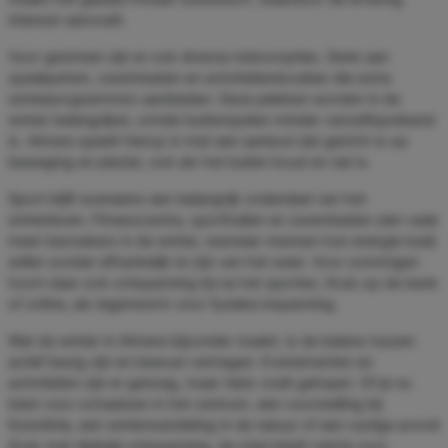
intenser aanvoelt.
Voor gezinnen zijn er ook diverse indooropties. Denk aan
speelparken, zwembaden en activiteitenlocaties die extra
winterprogramma’s aanbieden. Deze plekken worden in de
winter belangrijker, omdat buitenspelen minder vanzelfsprekend
is. Almere speelt hierop in met een aanbod dat gericht is op
beweging en plezier, ook als het buiten koud en nat is.
Sport blijft eveneens een belangrijk onderdeel van het
winterleven. Fitnesscentra, sporthallen en zwembaden zien vaak
meer bezoekers in de winter, wanneer mensen hun energie kwijt
willen zonder afhankelijk te zijn van het weer. Voor sommigen
hoort daar ook ontspanning bij na het sporten, thuis op de bank
of online, als tegenwicht voor fysieke inspanning.
Wat de winter in Almere bijzonder maakt, is de balans tussen
actief bezig zijn en bewust vertragen. Evenementen en
activiteiten zijn er genoeg, maar niets voelt gehaast. Of je nu
kiest voor schaatsen in het centrum, een voorstelling bij
Kunstlinie, een winterwandeling in de natuur of een rustige avond
thuis met digitale ontspanning, de stad biedt ruimte voor