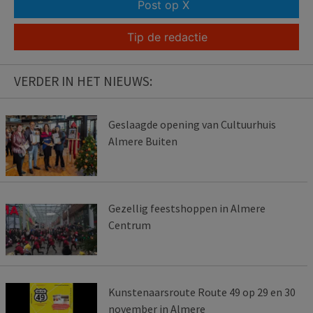
Post op X
Tip de redactie
VERDER IN HET NIEUWS:
Geslaagde opening van Cultuurhuis
Almere Buiten
Gezellig feestshoppen in Almere
Centrum
Kunstenaarsroute Route 49 op 29 en 30
november in Almere