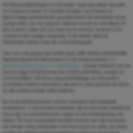
De Nieuwe Bibliotheek is in de winter meer dan alleen een plek
om boeken te lenen. Er worden lezingen, workshops en
kleinschalige evenementen georganiseerd die aansluiten bij de
rustige sfeer van het seizoen. Mensen komen er niet alleen om
iets te leren, maar ook om even op te warmen, te lezen of te
werken in een rustige omgeving. In de winter dient de
bibliotheek steeds meer als ontmoetingsplek.
Ook voor wie graag naar buiten gaat, blijft Almere aantrekkelijk.
Stadslandgoed De Kemphaan is in de wintermaanden
een
geliefde bestemming voor wandelingen
. Zonder bladeren aan de
bomen krijgt het landschap een andere uitstraling, rustiger en
overzichtelijker. Winterse natuurwandelingen en educatieve
activiteiten trekken bezoekers die juist in deze periode de natuur
op een andere manier willen beleven.
De Oostvaardersplassen vormen eveneens een belangrijk
winterdecor. In de koudere maanden zijn er excursies waarbij de
focus ligt op overwinterende vogels en het wintergedrag van
dieren. Dit soort activiteiten spreekt mensen aan die de drukte
van binnen willen afwisselen met frisse lucht en stilte. De winter
maakt het gebied minder toeristisch, waardoor de ervaring