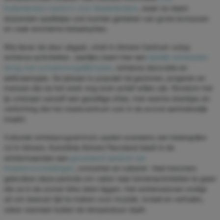
buitenlandse casino's voor Nederlanders
, waar ze naast
duizenden spelletjes ook kunnen genieten van grote bonussen
en vaak anonieme betaalopties.
Wie liever de deur uitgaat, vindt in Almere Centrum volop
winterse activiteiten. Jaarlijks keert hier een
tijdelijk winterplein
terug met schaatsmogelijkheden
, winterse decoratie en
eetkraampjes. De ijsbaan is populair bij gezinnen, jongeren en
mensen die na het werk nog even actief willen zijn. Rondom het
ijs ontstaat vanzelf een gezellige sfeer, met warme drankjes en
verlichting die het stadscentrum ook in de avond aantrekkelijk
maakt.
Culturele winterprogramma’s spelen eveneens een belangrijke
rol in Almere. Kunstlinie Almere Flevoland biedt in de
wintermaanden een
gevarieerd aanbod van
theatervoorstellingen
, concerten en cabaret. Veel inwoners
gebruiken deze periode om vaker naar binnenactiviteiten te gaan
die ze in de zomer links laten liggen. Het winterseizoen nodigt
uit om bewust tijd te maken voor muziek, toneel en verhalen,
zeker wanneer buiten de temperatuur daalt.