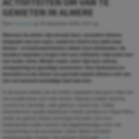
ACTIVITEITEN OM VAN TE
GENIETEN IN ALMERE
Door
Redactie
op
18 december 2025, 9:01 uur
Wanneer de winter zijn intrede doet, verandert Almere
langzaam van een open, moderne stad in een plek waar
binnen- en buitenactiviteiten elkaar mooi afwisselen. De
koudere maanden zorgen niet voor stilstand, maar juist voor
een ander ritme. Minder haast, meer tijd voor cultuur,
ontspanning en gezellige momenten. Voor bewoners en
bezoekers is de winter een periode waarin Almere zich van
een verrassend veelzijdige kant laat zien.
In de eerste weken van de winter verplaatst een groot deel van
het sociale leven zich naar binnen. Mensen zoeken warmte,
comfort en vermaak, vaak gewoon vanuit huis. Online
entertainment speelt daarbij een steeds grotere rol. Naast films,
series en games kiezen sommige inwoners ook voor
buitenlandse online casino’s als laagdrempelige vorm van
ontspanning in de avonduren. Zeker tijdens donkere
winteravonden zoeken veel mensen informatie
over