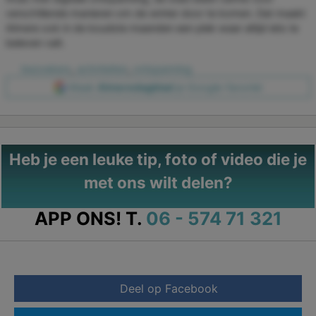
verschillende manieren om de winter door te komen. Dat maakt
Almere ook in de koudste maanden een plek waar altijd iets te
beleven valt.
bezoekers
,
activiteiten
,
ontspanning
Maak
Almeredagblad
je Google-favoriet
Heb je een leuke tip, foto of video die je
met ons wilt delen?
APP ONS!
T.
06 - 574 71 321
Deel op Facebook