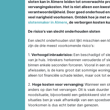
sloten kan in Almere leiden tot onverwachte p
vervangingskosten. Het is niet alleen een kwest
verantwoordelijkheid. Door goed onderhoud e
veel narigheid voorkomen. Ontdek hoe je met ee
slotenmaker in Almere
, de verborgen kosten ku
De risico's van slecht onderhouden sloten
Een slecht onderhouden slot lijkt misschien een k
zijn de drie meest voorkomende risico's:
1.
Verhoogd inbraakrisico:
Een beschadigd of sle
van je huis. Inbrekers herkennen verouderde of 
binnen enkele seconden forceren. Vooral in een s
afwisselen, is de kans groot dat sommige woningen
alleen tot financiële schade leiden, maar ook tot 
2.
Hoge kosten voor vervanging:
Wanneer een sle
anders op dan het vervangen. Dit is vaak duurder 
noodsituatie, bijvoorbeeld een geblokkeerd slot 
situaties ben je vaak afhankelijk van een spoedse
Voorkomen is dus echt beter dan genezen.