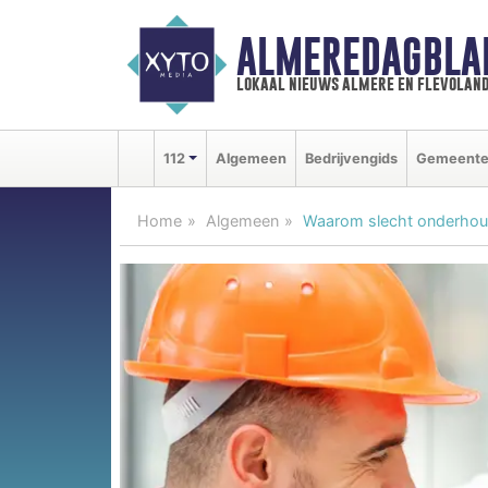
ALMEREDAGBLA
lokaal nieuws almere en flevolan
112
Algemeen
Bedrijvengids
Gemeent
Home
Algemeen
Waarom slecht onderhoud