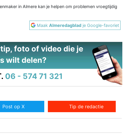
otenmaker in Almere kan je helpen om problemen vroegtijdig
Maak
Almeredagblad
je Google-favoriet
ip, foto of video die je
s wilt delen?
.
06 - 574 71 321
Post op X
Tip de redactie