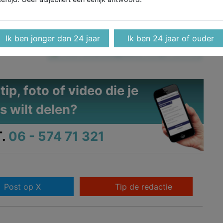
elijk resultaat dat het succes van de Economische Agenda
 dat gerichte publiek-private samenwerking, gecombineerd
economisch daadwerkelijk vooruit kan helpen.
Ik ben jonger dan 24 jaar
Ik ben 24 jaar of ouder
Maak
Almeredagblad
je Google-favoriet
ip, foto of video die je
s wilt delen?
.
06 - 574 71 321
Post op X
Tip de redactie