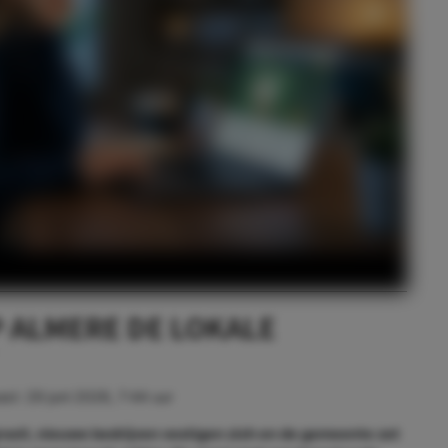
 ALMERE DE LOKALE
ast:
29 juni 2026, 7:44 uur
roeit, nieuwe bedrijven vestigen zich en de gemeente zet