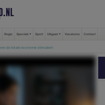
D.NL
d
e
Regio
Specials
Sport
Uitgaan
Vacatures
Contact
ere de lokale economie stimuleert