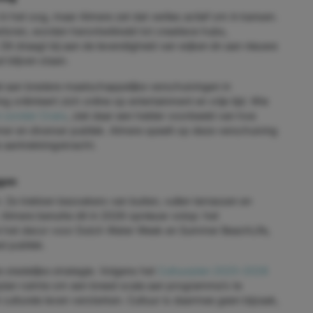
n het oog, maar Almere zet dat verlies actief om in kansen.
rloren, worden herontwikkeld tot creatieve hubs,
t draagt bij aan de levendigheid van wijken én aan nieuwe
 blijven staan.
el aan bredere maatschappelijke verschuivingen in
g oriënteert zich online op entertainment en vrije tijd. Wie
 zonder Cruks
, ziet daar een helder voorbeeld van hoe
mer en diverser publiek. Almere speelt op deze verschuiving
e aantrekkingskracht.
gen
Ze trekken bezoekers van buiten, vullen terrassen en
. Almere benutte dit in 2026 opnieuw volop: het
ni het decor voor Dutch Water Week en Summer BeachLife,
d publiek.
 stedelijke strategie. Volgens het
Cultuurplan 2025–2028
plan ruimte om een breed scala aan programma's te
 culturele leven versterken. Cultuur is daarmee geen bijzaak,