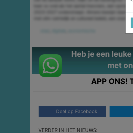
keer zo snel als het aantal inwoners, een opmerk
2023–2027 onderstreept. Almere bewijst daarmee
met slim ruimtelijk en cultureel beleid, een stad 
stad
,
digitale
,
economische
Heb je een leuke t
met on
APP ONS!
T
Deel op Facebook
VERDER IN HET NIEUWS: