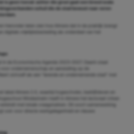
at is geen toeval: achter die groei gaat een breed scala
rkingsverbanden schuil die de stad bewust naar voren
sterdam.
en hieronder laten zien hoe Almere dat in de praktijk brengt
digitale vrijetijdsbesteding als onderdeel van het
tups
d in de Economische Agenda 2023–2027. Daarin staat
e voor ondernemerschap en aansluiting op de
leert zichzelf als een "lerende en ondernemende stad" met
et label Almere 2.0, waarbij hogescholen, bedrijfsleven en
Hogeschool Windesheim heeft in Almere het lectoraat Urban
 verbindt met lokale vraagstukken. Dit soort samenwerking
rgt ook voor directe werkgelegenheid en nieuwe
ing