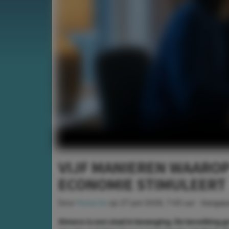
VIJF MANIEREN WAAROP
ECONOMIE STIMULEERT
Door
Redactie
op
27 juni 2026, 7:43 uur
· Aangep
Almere is een stad in beweging. De bevolking g