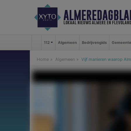
ALMEREDAGBLA
lokaal nieuws almere en flevolan
112
Algemeen
Bedrijvengids
Gemeent
Home
Algemeen
Vijf manieren waarop Alm