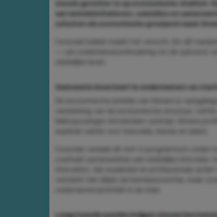
steeds gerichter in op economische vitaliteit. D
aan beleidsinitiatieven, subsidies en samenwe
schuiven als economische groeipool naast Am
Concreet beleid maakt het verschil. De vijf manier
— van ondernemersstimulering tot de opkomst van 
stedelijke leven.
Gemeente investeert in ondernemers en star
De economische ambitie van Almere is vastgeleg
versterking van de economische structuur, ruimt
Metropoolregio Amsterdam centraal. Almere profi
expliciet ruimte voor innovatie, kennis en talent.
Concreet vertaalt dit zich in programma's onder h
overheid samenwerken aan stedelijke innovatie. 
Innovation, dat studenten en professionals actief
versterkt niet alleen de kenniseconomie, maar zo
ondernemersactiviteit in de stad.
Leegstaande panden krijgen nieuwe bestemm