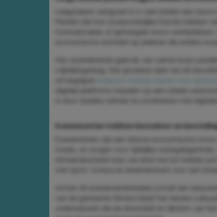
Leegstaand vastgoed is in veel steden een doorn i
Panden die hun oorspronkelijke functie hebben ve
horecalocaties of gemengde woon-werkplekken. Di
economische activiteit op plekken die anders koud
Het veranderende gebruik van ruimte loopt parall
vrijetijdsgedrag. Een groeiend deel van de bevolkin
wil begrijpen
waarom mensen kiezen voor gokken
digitale platforms inspelen op een steeds autono
in door fysieke ruimtes te combineren met digital
Evenementen trekken bezoekers en bestedin
Evenementen zijn een directe economische motor. 
hotels, en zorgen voor tijdelijke werkgelegenheid
Almeerderstrand was van eind mei tot midden ju
met sport, horeca en entertainment voor een bree
Achter dit evenementenbeleid schuilt een bewuste
van de gemeente Almere biedt het nieuwe cultuur
ondersteunen die de diversiteit en rijkdom van het