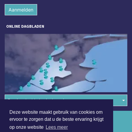
Aanmelden
ONLINE DAGBLADEN
Overige dagbladen in de regio
Deze website maakt gebruik van cookies om
Algemene voorwaarden
ervoor te zorgen dat u de beste ervaring krijgt
op onze website
Lees meer
Disclaimer