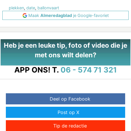
plekken
,
date
,
ballonvaart
Maak
Almeredagblad
je Google-favoriet
Heb je een leuke tip, foto of video die je
met ons wilt delen?
APP ONS!
T.
06 - 574 71 321
Deel op Facebook
Post op X
Tip de redactie