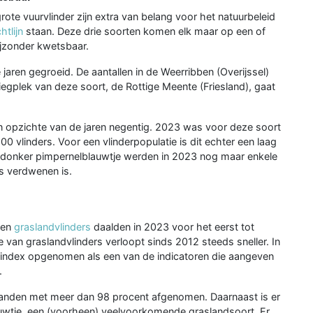
ote vuurvlinder zijn extra van belang voor het natuurbeleid
htlijn
staan. Deze drie soorten komen elk maar op een of
ijzonder kwetsbaar.
 jaren gegroeid. De aantallen in de Weerribben (Overijssel)
egplek van deze soort, de Rottige Meente (Friesland), gaat
n opzichte van de jaren negentig. 2023 was voor deze soort
0 vlinders. Voor een vlinderpopulatie is dit echter een laag
 donker pimpernelblauwtje werden in 2023 nog maar enkele
s verdwenen is.
ten
graslandvlinders
daalden in 2023 voor het eerst tot
e van graslandvlinders verloopt sinds 2012 steeds sneller. In
erindex opgenomen als een van de indicatoren die aangeven
.
aslanden met meer dan 98 procent afgenomen. Daarnaast is er
lauwtje, een (voorheen) veelvoorkomende graslandsoort. Er