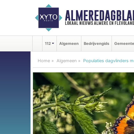
ALMEREDAGBLA
lokaal nieuws almere en flevolan
112
Algemeen
Bedrijvengids
Gemeent
Home
Algemeen
Populaties dagvlinders 