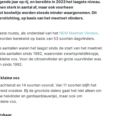
nde jaar op rij, en bereikte in 2023 het laagste niveau.
n sterk in aantal af, maar ook voorheen
oot koolwitje worden steeds minder waargenomen. Dit
rstichting, op basis van het meetnet vlinders.
aste routes, als onderdeel van het
NEM Meetnet Vlinders
.
orden berekend op basis van 53 soorten dagvlinders.
e aantallen waren het laagst sinds de start van het meetnet.
ste aantallen sinds 1992, waaronder zwartsprietdikkopje,
kleine vos. Voor de citroenvlinder en grote vuurvlinder was
n sinds 1992.
kleine vos
chteruit en 14 soorten vooruit. Van 11 soorten blijft het
rend onzeker. Bij de grootste dalers gaat het niet alleen om
ne heivlinder en gentiaanblauwtje), maar ook om
leine vos.
tsbaar