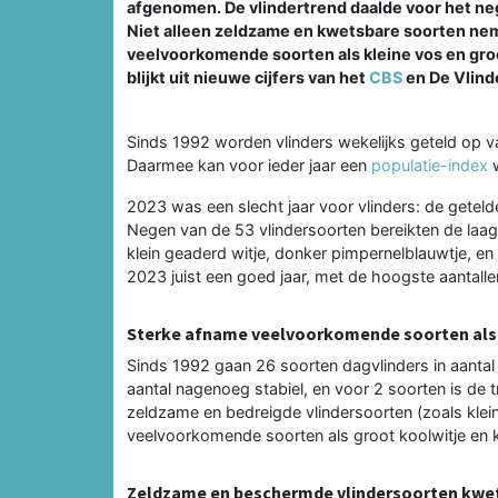
afgenomen. De vlindertrend daalde voor het nege
Niet alleen zeldzame en kwetsbare soorten neme
veelvoorkomende soorten als kleine vos en gr
blijkt uit nieuwe cijfers van het
CBS
en De Vlinde
Sinds 1992 worden vlinders wekelijks geteld op v
Daarmee kan voor ieder jaar een
populatie-index
w
2023 was een slecht jaar voor vlinders: de geteld
Negen van de 53 vlindersoorten bereikten de laag
klein geaderd witje, donker pimpernelblauwtje, en 
2023 juist een goed jaar, met de hoogste aantalle
Sterke afname veelvoorkomende soorten als 
Sinds 1992 gaan 26 soorten dagvlinders in aantal a
aantal nagenoeg stabiel, en voor 2 soorten is de t
zeldzame en bedreigde vlindersoorten (zoals klei
veelvoorkomende soorten als groot koolwitje en k
Zeldzame en beschermde vlindersoorten kwe