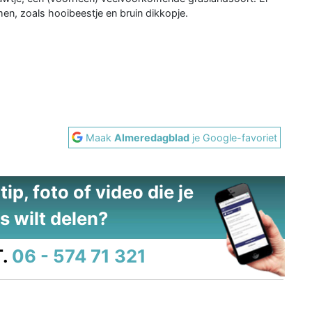
emen, zoals hooibeestje en bruin dikkopje.
Maak
Almeredagblad
je Google-favoriet
ip, foto of video die je
s wilt delen?
.
06 - 574 71 321