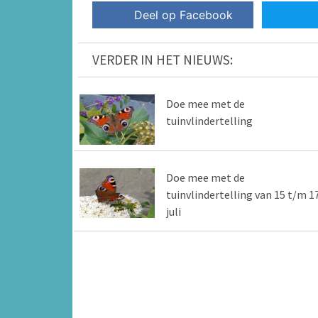
Deel op Facebook
VERDER IN HET NIEUWS:
Doe mee met de
tuinvlindertelling
Doe mee met de
tuinvlindertelling van 15 t/m 1
juli