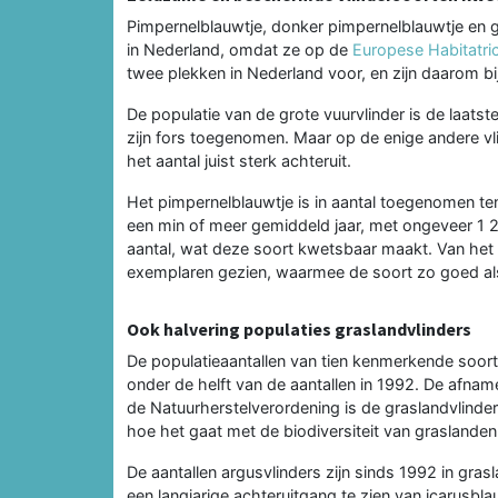
Pimpernelblauwtje, donker pimpernelblauwtje en gr
in Nederland, omdat ze op de
Europese Habitatric
twee plekken in Nederland voor, en zijn daarom b
De populatie van de grote vuurvlinder is de laatste
zijn fors toegenomen. Maar op de enige andere vli
het aantal juist sterk achteruit.
Het pimpernelblauwtje is in aantal toegenomen te
een min of meer gemiddeld jaar, met ongeveer 1 20
aantal, wat deze soort kwetsbaar maakt. Van het
exemplaren gezien, waarmee de soort zo goed al
Ook halvering populaties graslandvlinders
De populatieaantallen van tien kenmerkende soor
onder de helft van de aantallen in 1992. De afnam
de Natuurherstelverordening is de graslandvlind
hoe het gaat met de biodiversiteit van graslanden
De aantallen argusvlinders zijn sinds 1992 in gr
een langjarige achteruitgang te zien van icarusb