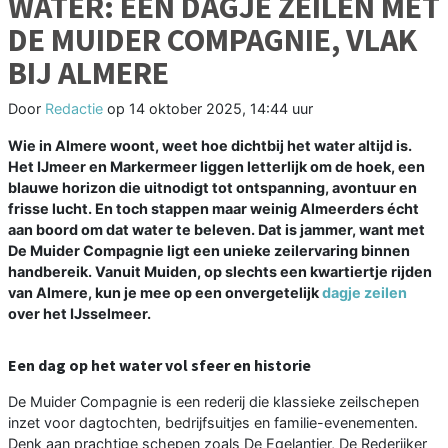
WATER: EEN DAGJE ZEILEN MET
DE MUIDER COMPAGNIE, VLAK
BIJ ALMERE
Door
Redactie
op
14 oktober 2025, 14:44 uur
Wie in Almere woont, weet hoe dichtbij het water altijd is.
Het IJmeer en Markermeer liggen letterlijk om de hoek, een
blauwe horizon die uitnodigt tot ontspanning, avontuur en
frisse lucht. En toch stappen maar weinig Almeerders écht
aan boord om dat water te beleven. Dat is jammer, want met
De Muider Compagnie ligt een unieke zeilervaring binnen
handbereik. Vanuit Muiden, op slechts een kwartiertje rijden
van Almere, kun je mee op een onvergetelijk
dagje zeilen
over het IJsselmeer.
Een dag op het water vol sfeer en historie
De Muider Compagnie is een rederij die klassieke zeilschepen
inzet voor dagtochten, bedrijfsuitjes en familie-evenementen.
Denk aan prachtige schepen zoals De Egelantier, De Rederijker