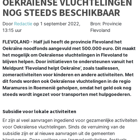
OEKRAÏENSE VLUCHTELINGEN
NOG STEEDS BESCHIKBAAR
Door
Redactie
op
1 september 2022,
Bron: Provincie
13:15 uur
Flevoland
FLEVOLAND - Half juli heeft de provincie Flevoland het
Oekraïne noodfonds aangevuld met 500.000 euro. Dit maakt
het mogelijk om Oekraïense vluchtelingen in Flevoland te
blijven helpen. Door initiatieven te ondersteunen vanuit het
Meldpunt ‘Flevoland helpt Oekraïne’, zoals taallessen,
zomeractiviteiten voor kinderen en andere activiteiten. Met
dit fonds worden ook Oekraïense vluchtelingen in de regio
Maramures in Roemenië geholpen, omdat het geld ook nog
steeds wordt ingezet voor transporten met hulpgoederen.
Subsidie voor lokale activiteiten
Er zijn al veel aanvragen ingediend voor gezamenlijke activiteiten
voor Oekraïense vluchtelingen. Sinds de verruiming van de
subsidie zijn er al nieuwe aanvragen uit de gemeenten
bijgekomen. Deze variëren van (zomer)activiteiten, festivals,