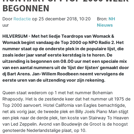
BEGONNEN
Door
Redactie
op
25 december 2018, 10:20
Bron:
NH
uur
Nieuws
HILVERSUM - Met het liedje Teardrops van Womack &
Womack begint vandaag de Top 2000 op NPO Radio 2. Het
nummer staat op de onderste plek in de populaire lijst, die
zoals ieder jaar vanaf eerste kerstdag is te horen. De
uitzending is begonnen om 08.00 uur met een speciale mix
van een aantal nummers uit de 'lijst der lijsten' gemaakt door
dj Bart Arens. Jan-Willem Roodbeen neemt vervolgens de
eerste uren van de uitzending voor zijn rekening.
Queen staat wederom op 1 met het nummer Bohemian
Rhapsody. Het is de zestiende keer dat het nummer uit 1975 de
Top 2000 aanvoert. Hotel California van Eagles bemachtigde,
net als vorig jaar, de tweede plek en Billy Joels Piano Man stijgt
een plek naar de derde plek, ten koste van Stairway To Heaven
van Led Zeppelin. Avond van Boudewijn de Groot is de hoogst
genoteerde Nederlandstalige plaat, op 10.