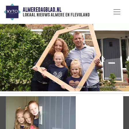
ALMEREDAGBLAD.NL
lokaal nieuws almere en flevoland
Vorige
V