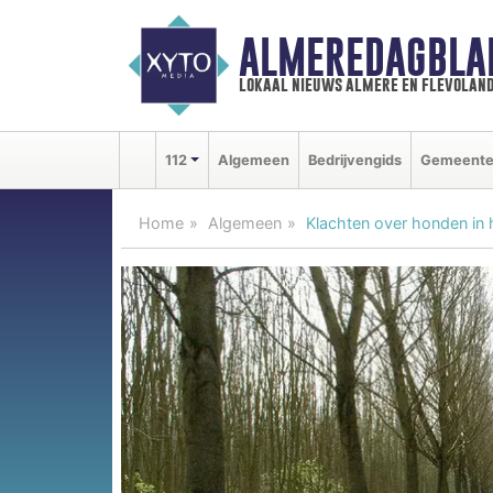
ALMEREDAGBLA
lokaal nieuws almere en flevolan
112
Algemeen
Bedrijvengids
Gemeent
Home
Algemeen
Klachten over honden in