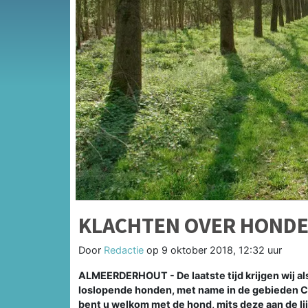
KLACHTEN OVER HONDE
Door
Redactie
op
9 oktober 2018, 12:32 uur
ALMEERDERHOUT - De laatste tijd krijgen wij a
loslopende honden, met name in de gebieden Ci
bent u welkom met de hond, mits deze aan de lij