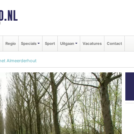
D.NL
d
e
Regio
Specials
Sport
Uitgaan
Vacatures
Contact
 het Almeerderhout