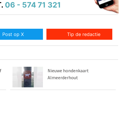
.
06 - 574 71 321
Post op X
Tip de redactie
f
Nieuwe hondenkaart
Almeerderhout