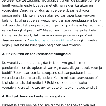
Je weet wat ze zeggen: het draait altijd om de locatie. Almere
heeft verschillende locaties met elk hun eigen karakter en
voordelen. Denk hierbij dus aan de bereikbaarheid voor
personeel en klanten. Is de nabijheid van openbaar vervoer
belangrijk, of juist de aanwezigheid van parkeerplaatsen? Denk
ook aan de uitstraling van de omgeving: past deze bij het imago
van je bedrijf of juist niet? Misschien zitten er wel potentiële
klanten in de buurt, dat zou mooi meegenomen zijn. Zoek
daarom eens bij “
kantoorpand huren Almere
” en kijk in welke
regio jij het beste kunt gaan beginnen met zoeken.
3. Flexibiliteit en toekomstbestendigheid
De wereld verandert snel, dat hebben we gezien met
pandemieën en de opkomst van AI, maar.. dit geldt ook voor je
bedrijf. Zoek naar een kantoorpand dat aanpasbaar is aan
veranderende omstandigheden. Kun je ruimtes toevoegen of
juist sluiten als dat nodig is? Bekijk ook de technische
voorzieningen: zijn deze up-to-date én toekomstbestendig?
4. Budget: houd de kosten in de gaten
Budget is altijd een belangrijke factor in het zoeken van het