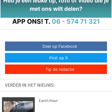
Heb je een leuke tip, foto of video die je
met ons wilt delen?
APP ONS!
T.
06 - 574 71 321
Deel op Facebook
Post op X
Tip de redactie
VERDER IN HET NIEUWS:
Earth Hour