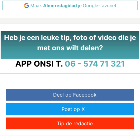
Maak
Almeredagblad
je Google-favoriet
Heb je een leuke tip, foto of video die je
met ons wilt delen?
APP ONS!
T.
06 - 574 71 321
Deel op Facebook
Post op X
Tip de redactie