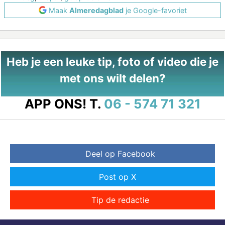
Maak
Almeredagblad
je Google-favoriet
Heb je een leuke tip, foto of video die je
met ons wilt delen?
APP ONS!
T.
06 - 574 71 321
Deel op Facebook
Post op X
Tip de redactie