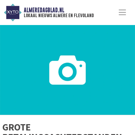
ALMEREDAGBLAD.NL
lokaal nieuws almere en flevoland
GROTE