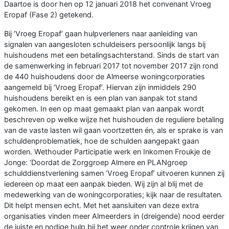
Daartoe is door hen op 12 januari 2018 het convenant Vroeg
Eropaf (Fase 2) getekend.
Bij ‘Vroeg Eropaf’ gaan hulpverleners naar aanleiding van
signalen van aangesloten schuldeisers persoonlijk langs bij
huishoudens met een betalingsachterstand. Sinds de start van
de samenwerking in februari 2017 tot november 2017 zijn rond
de 440 huishoudens door de Almeerse woningcorporaties
aangemeld bij ‘Vroeg Eropaf’. Hiervan zijn inmiddels 290
huishoudens bereikt en is een plan van aanpak tot stand
gekomen. In een op maat gemaakt plan van aanpak wordt
beschreven op welke wijze het huishouden de reguliere betaling
van de vaste lasten wil gaan voortzetten én, als er sprake is van
schuldenproblematiek, hoe de schulden aangepakt gaan
worden. Wethouder Participatie werk en Inkomen Froukje de
Jonge: ‘Doordat de Zorggroep Almere en PLANgroep
schulddienstverlening samen ‘Vroeg Eropaf’ uitvoeren kunnen zij
iedereen op maat een aanpak bieden. Wij zijn al blij met de
medewerking van de woningcorporaties; kijk naar de resultaten.
Dit helpt mensen echt. Met het aansluiten van deze extra
organisaties vinden meer Almeerders in (dreigende) nood eerder
de juiste en nodige hulp bij het weer onder controle krijgen van