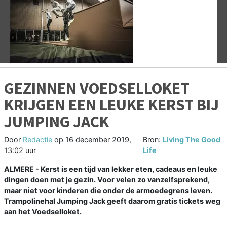
Vorige
V
GEZINNEN VOEDSELLOKET
KRIJGEN EEN LEUKE KERST BIJ
JUMPING JACK
Door
Redactie
op
16 december 2019,
Bron:
Living The Good
13:02 uur
Life
ALMERE - Kerst is een tijd van lekker eten, cadeaus en leuke
dingen doen met je gezin. Voor velen zo vanzelfsprekend,
maar niet voor kinderen die onder de armoedegrens leven.
Trampolinehal Jumping Jack geeft daarom gratis tickets weg
aan het Voedselloket.