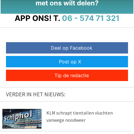
met ons wilt delen?
APP ONS!
T.
06 - 574 71 321
Deel op Facebook
Post op X
Tip de redactie
VERDER IN HET NIEUWS:
KLM schrapt tientallen vluchten
vanwege noodweer