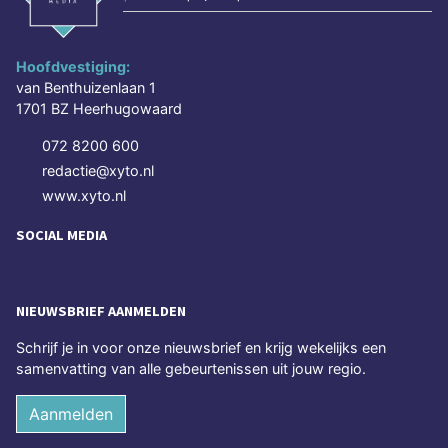
Hoofdvestiging:
van Benthuizenlaan 1
1701 BZ Heerhugowaard
072 8200 600
redactie@xyto.nl
www.xyto.nl
SOCIAL MEDIA
NIEUWSBRIEF AANMELDEN
Schrijf je in voor onze nieuwsbrief en krijg wekelijks een
samenvatting van alle gebeurtenissen uit jouw regio.
Aanmelden