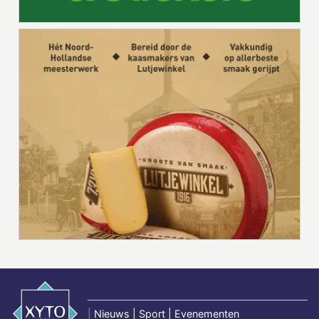
|
Nieuws | Sport | Evenementen