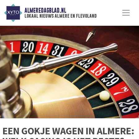
ALMEREDAGBLAD.NL
lokaal nieuws almere en flevoland
EEN GOKJE WAGEN IN ALMERE: