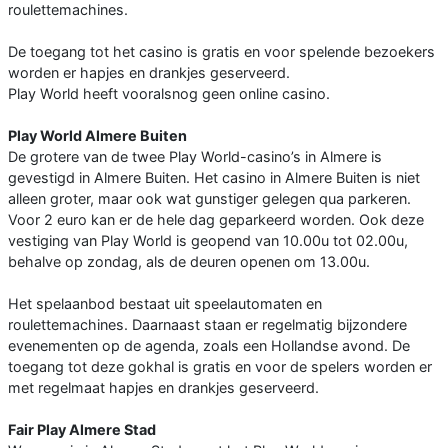
roulettemachines.
De toegang tot het casino is gratis en voor spelende bezoekers
worden er hapjes en drankjes geserveerd.
Play World heeft vooralsnog geen online casino.
Play World Almere Buiten
De grotere van de twee Play World-casino’s in Almere is
gevestigd in Almere Buiten. Het casino in Almere Buiten is niet
alleen groter, maar ook wat gunstiger gelegen qua parkeren.
Voor 2 euro kan er de hele dag geparkeerd worden. Ook deze
vestiging van Play World is geopend van 10.00u tot 02.00u,
behalve op zondag, als de deuren openen om 13.00u.
Het spelaanbod bestaat uit speelautomaten en
roulettemachines. Daarnaast staan er regelmatig bijzondere
evenementen op de agenda, zoals een Hollandse avond. De
toegang tot deze gokhal is gratis en voor de spelers worden er
met regelmaat hapjes en drankjes geserveerd.
Fair Play Almere Stad