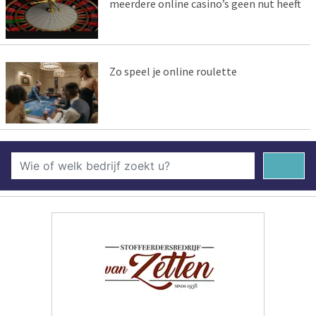
meerdere online casino’s geen nut heeft
Zo speel je online roulette