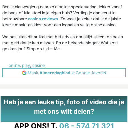
Ben je nieuwsgierig naar zo’n online speelervaring, lekker vanaf
de bank of luie stoel in je eigen huis? Verdiep je dan eerst in
betrouwbare
casino reviews
. Zo weet je zeker dat je de juiste
keuze maakt en kiest voor een legaal en veilig online casino.
We besluiten dit artikel met het advies om altijd alleen te spelen
met geld dat je kan missen. En de bekende slogan: Wat kost
gokken jou? Stop op tijd – 18+.
online
,
play
,
casino
Maak
Almeredagblad
je Google-favoriet
Heb je een leuke tip, foto of video die je
met ons wilt delen?
APP ONS!
T.
06 - 574 71 321