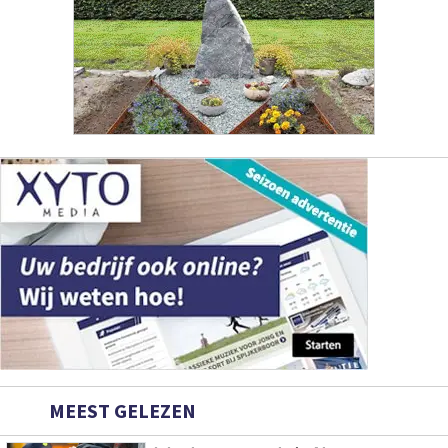
MEEST GELEZEN