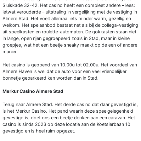
Sluiskade 32-42. Het casino heeft een compleet andere – lees:
ietwat verouderde – uitstraling in vergelijking met de vestiging in
Almere Stad. Het voelt allemaal iets minder warm, gezellig en
welkom. Het spelaanbod bestaat net als bij de collega-vestiging
uit speelkasten en roulette-automaten. De gokkasten staan niet
in lange, open rijen gegroepeerd zoals in Stad, maar in kleine
groepjes, wat het een beetje sneaky maakt op de een of andere
manier.
Het casino is geopend van 10.00u tot 02.00u. Het voordeel van
Almere Haven is wel dat de auto voor een veel vriendelijker
bonnetje geparkeerd kan worden dan in Stad.
Merkur Casino Almere Stad
Terug naar Almere Stad. Het derde casino dat daar gevestigd is,
is het Merkur Casino. Het pand waarin deze speelgelegenheid
gevestigd is, doet ons een beetje denken aan een caravan. Het
casino is sinds 2023 op deze locatie aan de Koetsierbaan 10
gevestigd en is heel ruim opgezet.