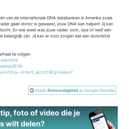
één van de internationale DNA databanken in Amerika zoals
ader geen donor is geweest, jouw DNA kan helpen! Jij kan
ektocht. En wie weet was jouw vader, oom, opa of neef een
el belangrijk zijn. Jij kan er voor zorgen dat een donorkind
erhaal te volgen:
e-kidofe19
deKidofE19/
UCppHV2hg--m3m5_aVznO3Eg/videos?
Maak
Almeredagblad
je Google-favoriet
ip, foto of video die je
s wilt delen?