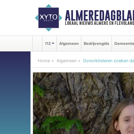
ALMEREDAGBLA
lokaal nieuws almere en flevolan
112
Algemeen
Bedrijvengids
Gemeent
Home
Algemeen
Donorkinderen zoeken de