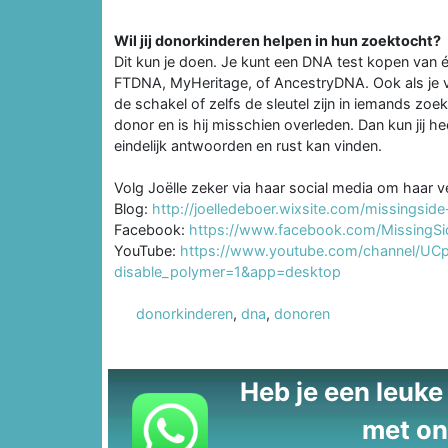
Wil jij donorkinderen helpen in hun zoektocht?
Dit kun je doen. Je kunt een DNA test kopen van 
FTDNA, MyHeritage, of AncestryDNA. Ook als je v
de schakel of zelfs de sleutel zijn in iemands zo
donor en is hij misschien overleden. Dan kun jij he
eindelijk antwoorden en rust kan vinden.
Volg Joëlle zeker via haar social media om haar v
Blog:
http://joelledeboer.wixsite.com/missingsid
Facebook:
https://www.facebook.com/MissingSi
YouTube:
https://www.youtube.com/channel/
disable_polymer=1&app=desktop
donorkinderen
,
dna
,
donoren
Heb je een leuke t
met on