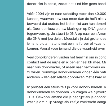
donor niet in beeld, zodat het kind hier geen b
Vóór 2004 zijn er naar schatting meer dan 40.000
kennen, waarvan sowieso meer dan de helft niet w
beweerd dat ouders het beter niet aan hun donor
uit. Door de nieuwe ontwikkelingen op DNA gebied
tegenwoordig. Je stuurt je DNA op naar een Ameri
die DNA met jou delen. Meestal zijn dat grotendee
iemand plots matcht met een halfbroer of -zus, o
komen. Vooral voor iemand die de waarheid over z
Veel donorkinderen vinden het heel fijn om in co
contact met de mijne en ik ben er heel blij mee. M
naar hun donorvader, of alleen naar halfbroers en
zij willen. Sommige donorkinderen vinden één ont
anderen willen een relatie opbouwen met elkaar e
Ik probeer een steun te zijn voor donorkinderen.
donorkinderen en donoren. Zo vragen we bijvoorb
-zus. Gewoon iemand die je begrijpt als je donorkin
waar je om hulp vraagt als zelf je zoektocht aangaa