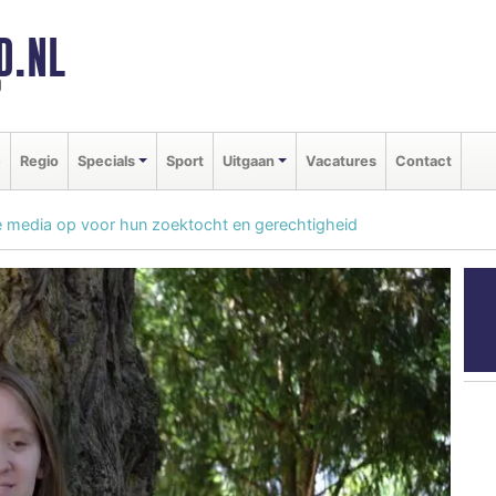
D.NL
d
e
Regio
Specials
Sport
Uitgaan
Vacatures
Contact
 media op voor hun zoektocht en gerechtigheid