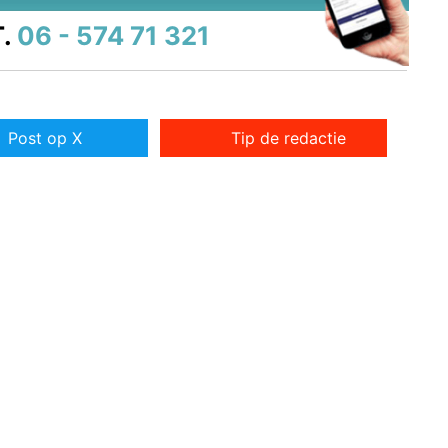
.
06 - 574 71 321
Post op X
Tip de redactie