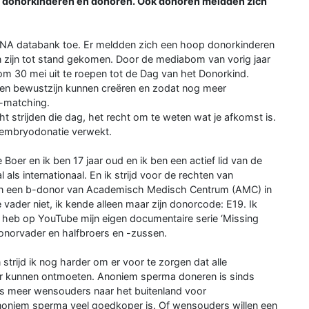
an donorkinderen en donoren. Ook donoren meldden zich
NA databank toe. Er meldden zich een hoop donorkinderen
 zijn tot stand gekomen. Door de mediabom van vorig jaar
m 30 mei uit te roepen tot de Dag van het Donorkind.
en bewustzijn kunnen creëren en zodat nog meer
-matching.
 strijden die dag, het recht om te weten wat je afkomst is.
 embryodonatie verwekt.
e Boer en ik ben 17 jaar oud en ik ben een actief lid van de
ls internationaal. En ik strijd voor de rechten van
an een b-donor van Academisch Medisch Centrum (AMC) in
vader niet, ik kende alleen maar zijn donorcode: E19. Ik
n heb op YouTube mijn eigen documentaire serie ‘Missing
onorvader en halfbroers en -zussen.
strijd ik nog harder om er voor te zorgen dat alle
er kunnen ontmoeten. Anoniem sperma doneren is sinds
s meer wensouders naar het buitenland voor
noniem sperma veel goedkoper is. Of wensouders willen een