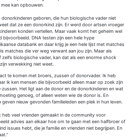
and mee kan opbouwen.
 donorkinderen geboren, die hun biologische vader niet
eet dat ze een donorkind zijn. Er werd door artsen vroeger
kinderen konden vertellen. Maar vaak komt het geheim wel
 bijvoorbeeld. DNA testen zijn een hele hype
kaanse databank en daar krijg je een hele lijst met matches
ls matches die ver weg verwant aan jou zijn. Maar als
f zelfs biologische vader, kan dat als een enorme shock
ijn verwekking niet weet.
ntact te komen met broers, zussen of donorvader. Ik heb
aar ik ken mensen die bijvoorbeeld alleen maar op zoek zijn
 -zussen. Het ligt aan de donor en de donorkinderen en wat
moeting genoeg, of alleen weten wie de donor is. En
n geven nieuw gevonden familieleden een plek in hun leven.
 Ik heb veel vrienden gemaakt in de community voor
eeld advies aan elkaar hoe om te gaan met een halfbroer of
d issues hebt, die je familie en vrienden niet begrijpen. En
t.''