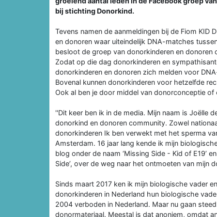
groeiend aantal leden in de Facebook groep v
bij stichting Donorkind.
Tevens namen de aanmeldingen bij de Fiom KID D
en donoren waar uiteindelijk DNA-matches tussen
besloot de groep van donorkinderen en donoren o
Zodat op die dag donorkinderen en sympathisant
donorkinderen en donoren zich melden voor DNA
Bovenal kunnen donorkinderen voor hetzelfde recht
Ook al ben je door middel van donorconceptie of
''Dit keer ben ik in de media. Mijn naam is Joëlle d
donorkind en donoren community. Zowel nationaal a
donorkinderen Ik ben verwekt met het sperma v
Amsterdam. 16 jaar lang kende ik mijn biologische 
blog onder de naam ‘Missing Side - Kid of E19’ e
Side’, over de weg naar het ontmoeten van mijn d
Sinds maart 2017 ken ik mijn biologische vader en 
donorkinderen in Nederland hun biologische vad
2004 verboden in Nederland. Maar nu gaan steed
donormateriaal. Meestal is dat anoniem, omdat a