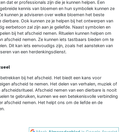
ten dat er professionals zijn die je kunnen helpen. Een
uitgebreide kennis van bloemen en hun symboliek kunnen ze
. Ze kunnen je adviseren over welke bloemen het beste
e dierbare. Ook kunnen ze je helpen bij het ontwerpen van
ig eerbetoon zal zijn aan je geliefde. Naast symbolen en
spelen bij het afscheid nemen. Rituelen kunnen helpen om
an afscheid nemen. Ze kunnen iets tastbaars bieden om te
len. Dit kan iets eenvoudigs zijn, zoals het aansteken van
niseren van een herdenkingsdienst.
tueel
 betrekken bij het afscheid. Het biedt een kans voor
 eigen afscheid te nemen. Het delen van verhalen, muziek of
 afscheidsritueel. Afscheid nemen van een dierbare is nooit
elen te gebruiken, kunnen we een betekenisvolle verbinding
er afscheid nemen. Het helpt ons om de liefde en de
en.
Maak
Almeredagblad
je Google-favoriet