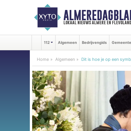
ALMEREDAGBLA
lokaal nieuws almere en flevolan
112
Algemeen
Bedrijvengids
Gemeent
Home
Algemeen
Dit is hoe je op een sym