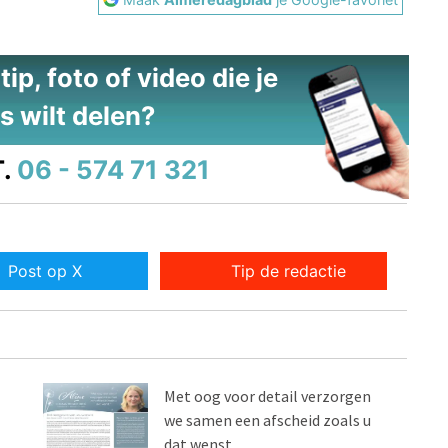
ip, foto of video die je
s wilt delen?
.
06 - 574 71 321
Post op X
Tip de redactie
Met oog voor detail verzorgen
we samen een afscheid zoals u
dat wenst