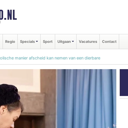
D.NL
d
e
Regio
Specials
Sport
Uitgaan
Vacatures
Contact
bolische manier afscheid kan nemen van een dierbare