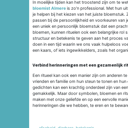
In moeilijke tijden kan het troostend zijn om te we
bloemist Almere
is zo'n professional. Met hun 
je helpen bij het kiezen van het juiste bloemstuk
passen bij de persoonlijkheid en voorkeuren van j
een uniek en persoonlijk bloemstuk dat een pracht
bloemen, kunnen rituelen ook een belangrijke rol 
structuur en betekenis te geven aan het proces v
doen in een tijd waarin we ons vaak hulpeloos voe
een kaars, of iets ingewikkelders, zoals het orga
Verbind herinneringen met een gezamenlijk ri
Een ritueel kan ook een manier zijn om anderen te
vrienden en familie om hun steun te tonen en hun
gedichten kan een krachtig onderdeel zijn van een
gemakkelijk. Maar door symbolen, bloemen en ritu
maken met onze geliefde en op een eervolle mani
herinneringen die we hebben, te eren en te bewar
afscheid
,
dierbare
,
betekenis