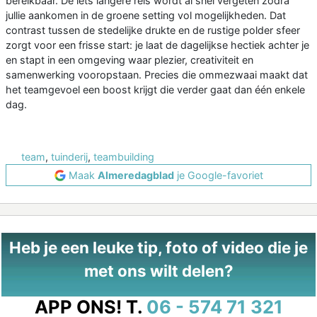
bereikbaar. De iets langere reis wordt al snel vergeten zodra
jullie aankomen in de groene setting vol mogelijkheden. Dat
contrast tussen de stedelijke drukte en de rustige polder sfeer
zorgt voor een frisse start: je laat de dagelijkse hectiek achter je
en stapt in een omgeving waar plezier, creativiteit en
samenwerking vooropstaan. Precies die ommezwaai maakt dat
het teamgevoel een boost krijgt die verder gaat dan één enkele
dag.
team
,
tuinderij
,
teambuilding
Maak
Almeredagblad
je Google-favoriet
Heb je een leuke tip, foto of video die je
met ons wilt delen?
APP ONS!
T.
06 - 574 71 321