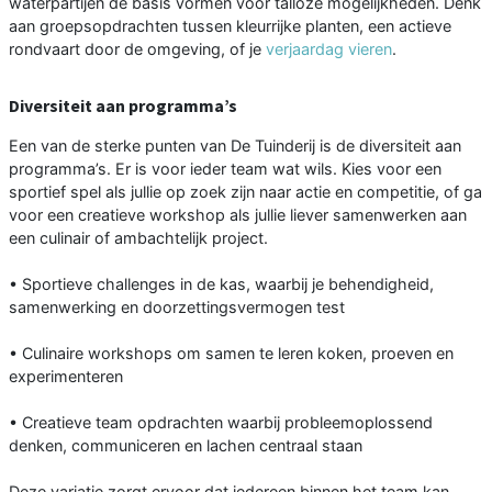
waterpartijen de basis vormen voor talloze mogelijkheden. Denk
aan groepsopdrachten tussen kleurrijke planten, een actieve
rondvaart door de omgeving, of je
verjaardag vieren
.
Diversiteit aan programma’s
Een van de sterke punten van De Tuinderij is de diversiteit aan
programma’s. Er is voor ieder team wat wils. Kies voor een
sportief spel als jullie op zoek zijn naar actie en competitie, of ga
voor een creatieve workshop als jullie liever samenwerken aan
een culinair of ambachtelijk project.
• Sportieve challenges in de kas, waarbij je behendigheid,
samenwerking en doorzettingsvermogen test
• Culinaire workshops om samen te leren koken, proeven en
experimenteren
• Creatieve team opdrachten waarbij probleemoplossend
denken, communiceren en lachen centraal staan
Deze variatie zorgt ervoor dat iedereen binnen het team kan