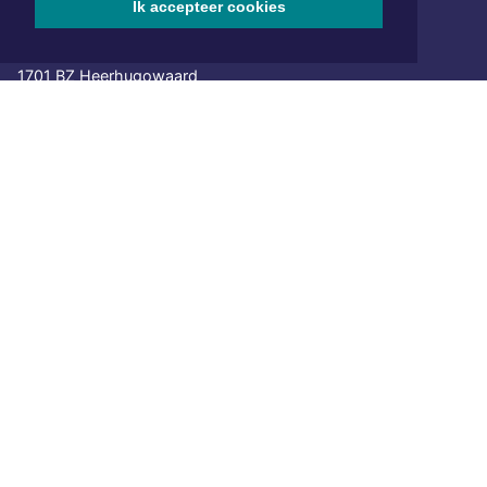
Ik accepteer cookies
Hoofdvestiging:
van Benthuizenlaan 1
1701 BZ Heerhugowaard
072 8200 600
redactie@xyto.nl
www.xyto.nl
SOCIAL MEDIA
NIEUWSBRIEF AANMELDEN
Schrijf je in voor onze nieuwsbrief en krijg wekelijks een
samenvatting van alle gebeurtenissen uit jouw regio.
Aanmelden
ONLINE DAGBLADEN