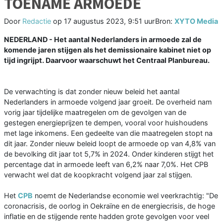
TOENAME ARMOEDE
Door
Redactie
op
17 augustus 2023, 9:51 uur
Bron:
XYTO Media
NEDERLAND - Het aantal Nederlanders in armoede zal de
komende jaren stijgen als het demissionaire kabinet niet op
tijd ingrijpt. Daarvoor waarschuwt het Centraal Planbureau.
De verwachting is dat zonder nieuw beleid het aantal
Nederlanders in armoede volgend jaar groeit. De overheid nam
vorig jaar tijdelijke maatregelen om de gevolgen van de
gestegen energieprijzen te dempen, vooral voor huishoudens
met lage inkomens. Een gedeelte van die maatregelen stopt na
dit jaar. Zonder nieuw beleid loopt de armoede op van 4,8% van
de bevolking dit jaar tot 5,7% in 2024. Onder kinderen stijgt het
percentage dat in armoede leeft van 6,2% naar 7,0%. Het CPB
verwacht wel dat de koopkracht volgend jaar zal stijgen.
Het
CPB
noemt de Nederlandse economie wel veerkrachtig: "De
coronacrisis, de oorlog in Oekraïne en de energiecrisis, de hoge
inflatie en de stijgende rente hadden grote gevolgen voor veel