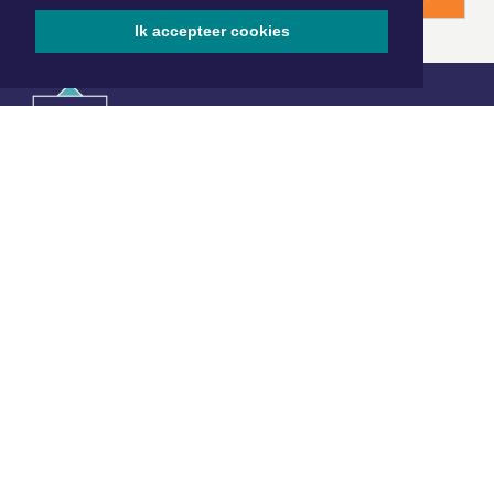
Ik accepteer cookies
|
Nieuws | Sport | Evenementen
Hoofdvestiging:
van Benthuizenlaan 1
1701 BZ Heerhugowaard
072 8200 600
redactie@xyto.nl
www.xyto.nl
SOCIAL MEDIA
NIEUWSBRIEF AANMELDEN