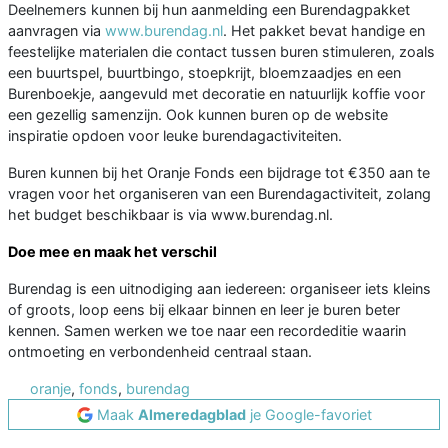
Deelnemers kunnen bij hun aanmelding een Burendagpakket
aanvragen via
www.burendag.nl
. Het pakket bevat handige en
feestelijke materialen die contact tussen buren stimuleren, zoals
een buurtspel, buurtbingo, stoepkrijt, bloemzaadjes en een
Burenboekje, aangevuld met decoratie en natuurlijk koffie voor
een gezellig samenzijn. Ook kunnen buren op de website
inspiratie opdoen voor leuke burendagactiviteiten.
Buren kunnen bij het Oranje Fonds een bijdrage tot €350 aan te
vragen voor het organiseren van een Burendagactiviteit, zolang
het budget beschikbaar is via www.burendag.nl.
Doe mee en maak het verschil
Burendag is een uitnodiging aan iedereen: organiseer iets kleins
of groots, loop eens bij elkaar binnen en leer je buren beter
kennen. Samen werken we toe naar een recordeditie waarin
ontmoeting en verbondenheid centraal staan.
oranje
,
fonds
,
burendag
Maak
Almeredagblad
je Google-favoriet