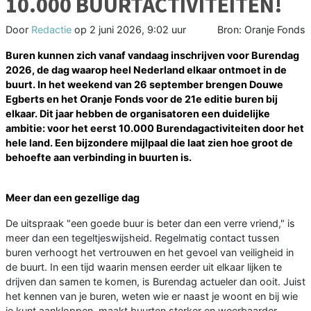
10.000 BUURTACTIVITEITEN!
Door
Redactie
op
2 juni 2026, 9:02 uur
Bron: Oranje Fonds
Buren kunnen zich vanaf vandaag inschrijven voor Burendag
2026, de dag waarop heel Nederland elkaar ontmoet in de
buurt. In het weekend van 26 september brengen Douwe
Egberts en het Oranje Fonds voor de 21e editie buren bij
elkaar. Dit jaar hebben de organisatoren een duidelijke
ambitie: voor het eerst 10.000 Burendagactiviteiten door het
hele land. Een bijzondere mijlpaal die laat zien hoe groot de
behoefte aan verbinding in buurten is.
Meer dan een gezellige dag
De uitspraak "een goede buur is beter dan een verre vriend," is
meer dan een tegeltjeswijsheid. Regelmatig contact tussen
buren verhoogt het vertrouwen en het gevoel van veiligheid in
de buurt. In een tijd waarin mensen eerder uit elkaar lijken te
drijven dan samen te komen, is Burendag actueler dan ooit. Juist
het kennen van je buren, weten wie er naast je woont en bij wie
je kunt aankloppen, maakt buurten sterker en weerbaarder.