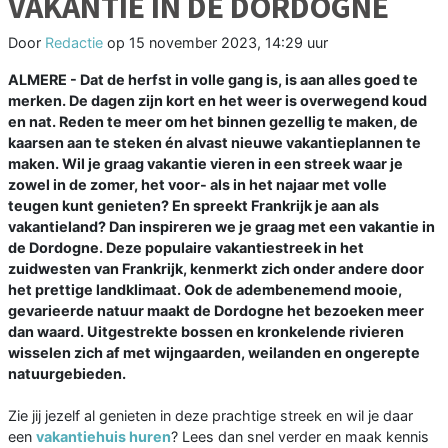
VAKANTIE IN DE DORDOGNE
Door
Redactie
op
15 november 2023, 14:29 uur
ALMERE - Dat de herfst in volle gang is, is aan alles goed te
merken. De dagen zijn kort en het weer is overwegend koud
en nat. Reden te meer om het binnen gezellig te maken, de
kaarsen aan te steken én alvast nieuwe vakantieplannen te
maken. Wil je graag vakantie vieren in een streek waar je
zowel in de zomer, het voor- als in het najaar met volle
teugen kunt genieten? En spreekt Frankrijk je aan als
vakantieland? Dan inspireren we je graag met een vakantie in
de Dordogne. Deze populaire vakantiestreek in het
zuidwesten van Frankrijk, kenmerkt zich onder andere door
het prettige landklimaat. Ook de adembenemend mooie,
gevarieerde natuur maakt de Dordogne het bezoeken meer
dan waard. Uitgestrekte bossen en kronkelende rivieren
wisselen zich af met wijngaarden, weilanden en ongerepte
natuurgebieden.
Zie jij jezelf al genieten in deze prachtige streek en wil je daar
een
vakantiehuis huren
? Lees dan snel verder en maak kennis