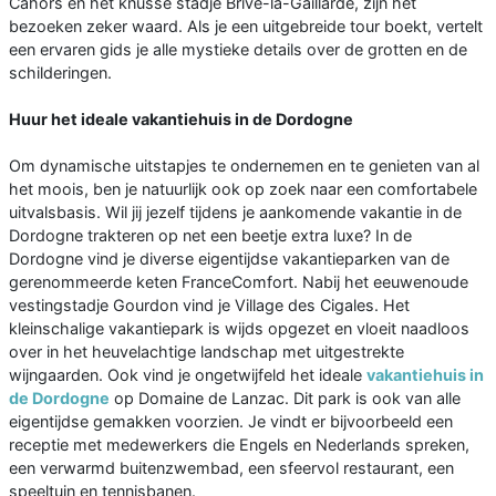
Cahors en het knusse stadje Brive-la-Gaillarde, zijn het
bezoeken zeker waard. Als je een uitgebreide tour boekt, vertelt
een ervaren gids je alle mystieke details over de grotten en de
schilderingen.
Huur het ideale vakantiehuis in de Dordogne
Om dynamische uitstapjes te ondernemen en te genieten van al
het moois, ben je natuurlijk ook op zoek naar een comfortabele
uitvalsbasis. Wil jij jezelf tijdens je aankomende vakantie in de
Dordogne trakteren op net een beetje extra luxe? In de
Dordogne vind je diverse eigentijdse vakantieparken van de
gerenommeerde keten FranceComfort. Nabij het eeuwenoude
vestingstadje Gourdon vind je Village des Cigales. Het
kleinschalige vakantiepark is wijds opgezet en vloeit naadloos
over in het heuvelachtige landschap met uitgestrekte
wijngaarden. Ook vind je ongetwijfeld het ideale
vakantiehuis in
de Dordogne
op Domaine de Lanzac. Dit park is ook van alle
eigentijdse gemakken voorzien. Je vindt er bijvoorbeeld een
receptie met medewerkers die Engels en Nederlands spreken,
een verwarmd buitenzwembad, een sfeervol restaurant, een
speeltuin en tennisbanen.