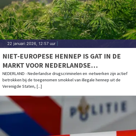
22 januari 2026, 12:57 uur
|
NIET-EUROPESE HENNEP IS GAT IN DE
MARKT VOOR NEDERLANDSE
DRUGSCRIMINELEN
NEDERLAND - Nederlandse drugscriminelen en -netwerken zijn actief
betrokken bij de toegenomen smokkel van illegale hennep uit de
Verenigde Staten, [...]