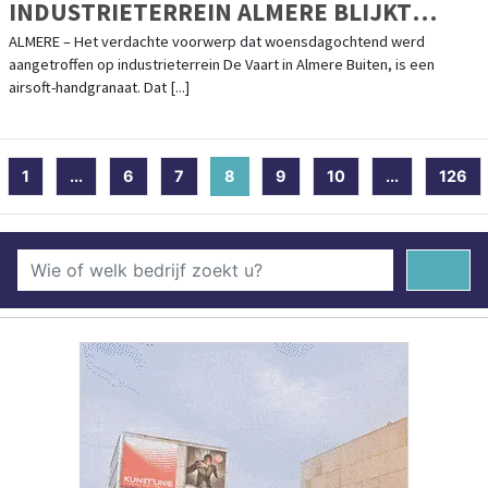
INDUSTRIETERREIN ALMERE BLIJKT
AIRSOFT-GRANAAT
ALMERE – Het verdachte voorwerp dat woensdagochtend werd
aangetroffen op industrieterrein De Vaart in Almere Buiten, is een
airsoft-handgranaat. Dat [...]
1
...
6
7
8
(current)
9
10
...
126