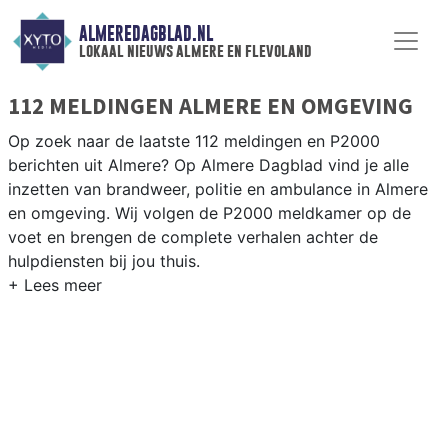
ALMEREDAGBLAD.NL
lokaal nieuws almere en flevoland
112 MELDINGEN ALMERE EN OMGEVING
Op zoek naar de laatste 112 meldingen en P2000
berichten uit Almere? Op Almere Dagblad vind je alle
inzetten van brandweer, politie en ambulance in Almere
en omgeving. Wij volgen de P2000 meldkamer op de
voet en brengen de complete verhalen achter de
hulpdiensten bij jou thuis.
P2000 MELDINGEN ALMERE
Van incidenten op de A6 en A27 tot meldingen in Almere
Haven, Almere Buiten en het nieuwe stadsdeel Almere
Poort — onze redactie volgt het 112-nieuws op de voet.