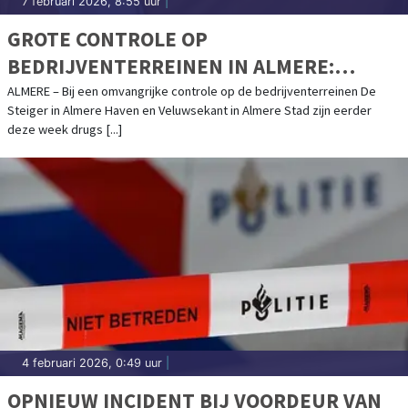
7 februari 2026, 8:55 uur
|
GROTE CONTROLE OP
BEDRIJVENTERREINEN IN ALMERE:
DRUGS EN ILLEGAAL VUURWERK
ALMERE – Bij een omvangrijke controle op de bedrijventerreinen De
Steiger in Almere Haven en Veluwsekant in Almere Stad zijn eerder
AANGETROFFEN
deze week drugs [...]
4 februari 2026, 0:49 uur
|
OPNIEUW INCIDENT BIJ VOORDEUR VAN