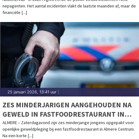
nepagenten. Het aantal incidenten vlakt de laatste maanden af, maar de
financiële [...]
25 januari 2026, 13:41 uur
|
ZES MINDERJARIGEN AANGEHOUDEN NA
GEWELD IN FASTFOODRESTAURANT IN
ALMERE
ALMERE – Zaterdagavond zijn zes minderjarige jongens opgepakt voor
openlijke geweldpleging bij een fastfoodrestaurant in Almere Centrum.
Na een korte [...]