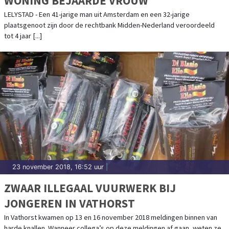
WONING BEJAARDE VROUW
LELYSTAD - Een 41-jarige man uit Amsterdam en een 32-jarige
plaatsgenoot zijn door de rechtbank Midden-Nederland veroordeeld
tot 4 jaar [...]
23 november 2018, 16:52 uur
|
ZWAAR ILLEGAAL VUURWERK BIJ
JONGEREN IN VATHORST
In Vathorst kwamen op 13 en 16 november 2018 meldingen binnen van
harde knallen. Wanneer collega’s op deze meldingen af gaan, weten ze