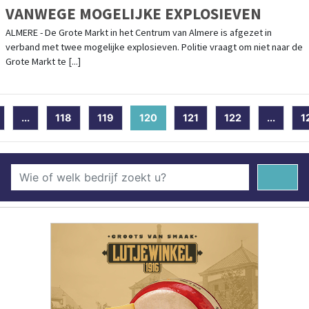
VANWEGE MOGELIJKE EXPLOSIEVEN
ALMERE - De Grote Markt in het Centrum van Almere is afgezet in
verband met twee mogelijke explosieven. Politie vraagt om niet naar de
Grote Markt te [...]
...
118
119
120
(current)
121
122
...
1