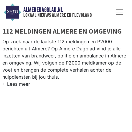
ALMEREDAGBLAD.NL
lokaal nieuws almere en flevoland
112 MELDINGEN ALMERE EN OMGEVING
Op zoek naar de laatste 112 meldingen en P2000
berichten uit Almere? Op Almere Dagblad vind je alle
inzetten van brandweer, politie en ambulance in Almere
en omgeving. Wij volgen de P2000 meldkamer op de
voet en brengen de complete verhalen achter de
hulpdiensten bij jou thuis.
P2000 MELDINGEN ALMERE
Van incidenten op de A6 en A27 tot meldingen in Almere
Haven, Almere Buiten en het nieuwe stadsdeel Almere
Poort — onze redactie volgt het 112-nieuws op de voet.