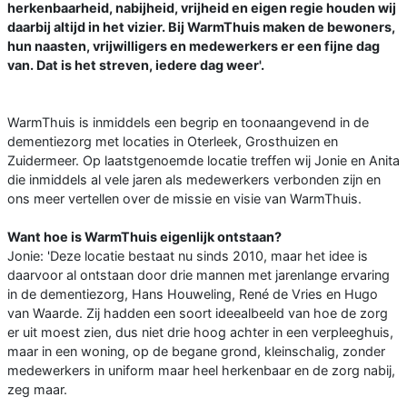
herkenbaarheid, nabijheid, vrijheid en eigen regie houden wij
daarbij altijd in het vizier. Bij WarmThuis maken de bewoners,
hun naasten, vrijwilligers en medewerkers er een fijne dag
van. Dat is het streven, iedere dag weer'.
WarmThuis is inmiddels een begrip en toonaangevend in de
dementiezorg met locaties in Oterleek, Grosthuizen en
Zuidermeer. Op laatstgenoemde locatie treffen wij Jonie en Anita
die inmiddels al vele jaren als medewerkers verbonden zijn en
ons meer vertellen over de missie en visie van WarmThuis.
Want hoe is WarmThuis eigenlijk ontstaan?
Jonie: 'Deze locatie bestaat nu sinds 2010, maar het idee is
daarvoor al ontstaan door drie mannen met jarenlange ervaring
in de dementiezorg, Hans Houweling, René de Vries en Hugo
van Waarde. Zij hadden een soort ideealbeeld van hoe de zorg
er uit moest zien, dus niet drie hoog achter in een verpleeghuis,
maar in een woning, op de begane grond, kleinschalig, zonder
medewerkers in uniform maar heel herkenbaar en de zorg nabij,
zeg maar.