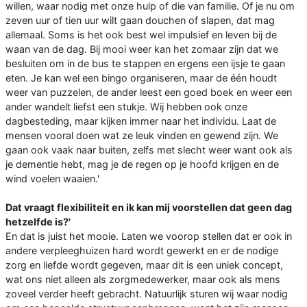
willen, waar nodig met onze hulp of die van familie. Of je nu om
zeven uur of tien uur wilt gaan douchen of slapen, dat mag
allemaal. Soms is het ook best wel impulsief en leven bij de
waan van de dag. Bij mooi weer kan het zomaar zijn dat we
besluiten om in de bus te stappen en ergens een ijsje te gaan
eten. Je kan wel een bingo organiseren, maar de één houdt
weer van puzzelen, de ander leest een goed boek en weer een
ander wandelt liefst een stukje. Wij hebben ook onze
dagbesteding, maar kijken immer naar het individu. Laat de
mensen vooral doen wat ze leuk vinden en gewend zijn. We
gaan ook vaak naar buiten, zelfs met slecht weer want ook als
je dementie hebt, mag je de regen op je hoofd krijgen en de
wind voelen waaien.'
Dat vraagt flexibiliteit en ik kan mij voorstellen dat geen dag
hetzelfde is?'
En dat is juist het mooie. Laten we voorop stellen dat er ook in
andere verpleeghuizen hard wordt gewerkt en er de nodige
zorg en liefde wordt gegeven, maar dit is een uniek concept,
wat ons niet alleen als zorgmedewerker, maar ook als mens
zoveel verder heeft gebracht. Natuurlijk sturen wij waar nodig