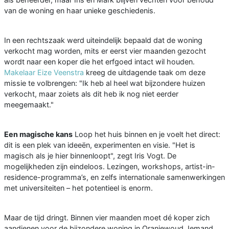
van de woning en haar unieke geschiedenis.
In een rechtszaak werd uiteindelijk bepaald dat de woning
verkocht mag worden, mits er eerst vier maanden gezocht
wordt naar een koper die het erfgoed intact wil houden.
Makelaar Eize Veenstra
kreeg de uitdagende taak om deze
missie te volbrengen: "Ik heb al heel wat bijzondere huizen
verkocht, maar zoiets als dit heb ik nog niet eerder
meegemaakt."
Een magische kans
Loop het huis binnen en je voelt het direct:
dit is een plek van ideeën, experimenten en visie. "Het is
magisch als je hier binnenloopt", zegt Iris Vogt. De
mogelijkheden zijn eindeloos. Lezingen, workshops, artist-in-
residence-programma’s, en zelfs internationale samenwerkingen
met universiteiten – het potentieel is enorm.
Maar de tijd dringt. Binnen vier maanden moet dé koper zich
aandienen voor de bijzondere woning in Oranjewoud. Iemand