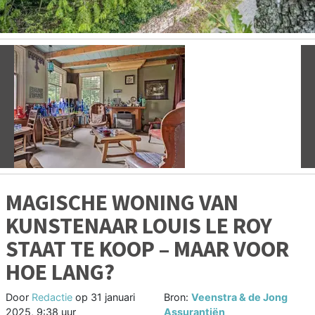
Vorige
V
MAGISCHE WONING VAN
KUNSTENAAR LOUIS LE ROY
STAAT TE KOOP – MAAR VOOR
HOE LANG?
Door
Redactie
op
31 januari
Bron:
Veenstra & de Jong
2025, 9:38 uur
Assurantiën