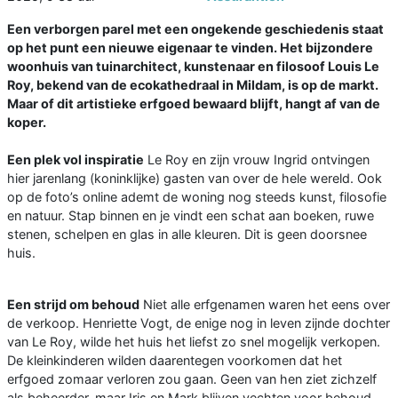
Een verborgen parel met een ongekende geschiedenis staat
op het punt een nieuwe eigenaar te vinden. Het bijzondere
woonhuis van tuinarchitect, kunstenaar en filosoof Louis Le
Roy, bekend van de ecokathedraal in Mildam, is op de markt.
Maar of dit artistieke erfgoed bewaard blijft, hangt af van de
koper.
Een plek vol inspiratie
Le Roy en zijn vrouw Ingrid ontvingen
hier jarenlang (koninklijke) gasten van over de hele wereld. Ook
op de foto’s online ademt de woning nog steeds kunst, filosofie
en natuur. Stap binnen en je vindt een schat aan boeken, ruwe
stenen, schelpen en glas in alle kleuren. Dit is geen doorsnee
huis.
Een strijd om behoud
Niet alle erfgenamen waren het eens over
de verkoop. Henriette Vogt, de enige nog in leven zijnde dochter
van Le Roy, wilde het huis het liefst zo snel mogelijk verkopen.
De kleinkinderen wilden daarentegen voorkomen dat het
erfgoed zomaar verloren zou gaan. Geen van hen ziet zichzelf
als beheerder, maar Iris en Mark blijven vechten voor behoud