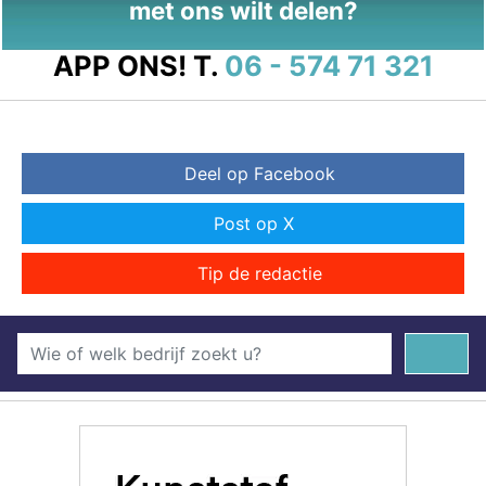
met ons wilt delen?
APP ONS!
T.
06 - 574 71 321
Deel op Facebook
Post op X
Tip de redactie