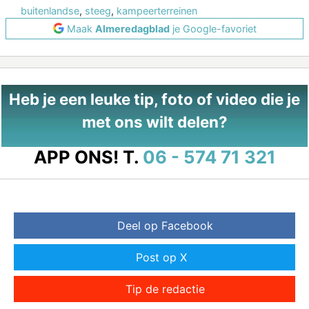
buitenlandse
,
steeg
,
kampeerterreinen
Maak
Almeredagblad
je Google-favoriet
Heb je een leuke tip, foto of video die je
met ons wilt delen?
APP ONS!
T.
06 - 574 71 321
Deel op Facebook
Post op X
Tip de redactie