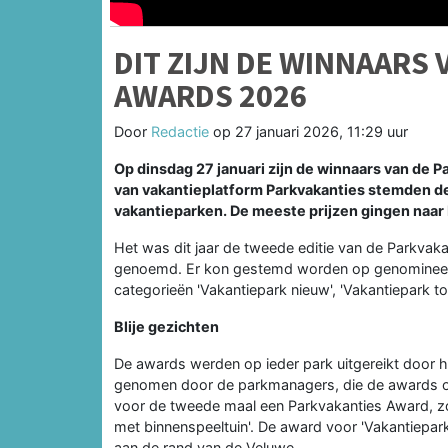
DIT ZIJN DE WINNAARS
AWARDS 2026
Door
Redactie
op
27 januari 2026, 11:29 uur
Op dinsdag 27 januari zijn de winnaars van d
van vakantieplatform Parkvakanties stemden d
vakantieparken. De meeste prijzen gingen naar 
Het was dit jaar de tweede editie van de Parkva
genoemd. Er kon gestemd worden op genomineerde
categorieën 'Vakantiepark nieuw', 'Vakantiepark toe
Blije gezichten
De awards werden op ieder park uitgereikt door h
genomen door de parkmanagers, die de awards ook
voor de tweede maal een Parkvakanties Award, zoa
met binnenspeeltuin'. De award voor 'Vakantiepark
aan de rand van de Veluwe.