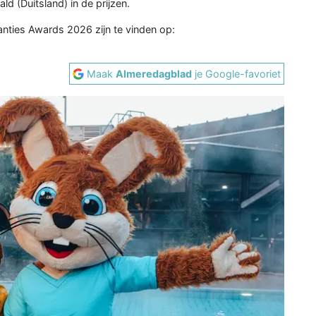
ld (Duitsland) in de prijzen.
nties Awards 2026 zijn te vinden op:
Maak
Almeredagblad
je Google-favoriet