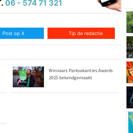
.
06 - 574 71 321
Post op X
Tip de redactie
Winnaars Parkvakanties Awards
2025 bekendgemaakt