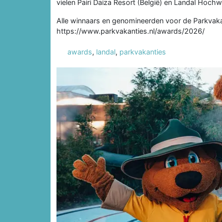
vielen Pairi Daiza Resort (België) en Landal Hochwa
Alle winnaars en genomineerden voor de Parkvaka
https://www.parkvakanties.nl/awards/2026/
awards
,
landal
,
parkvakanties