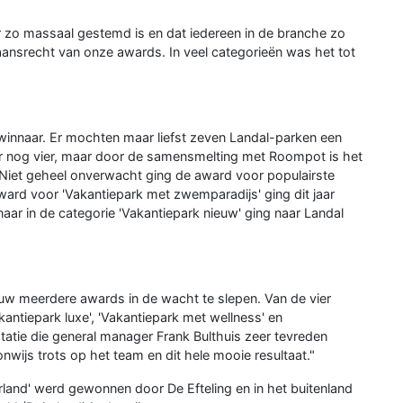
r zo massaal gestemd is en dat iedereen in de branche zo
taansrecht van onze awards. In veel categorieën was het tot
winnaar. Er mochten maar liefst zeven Landal-parken een
er nog vier, maar door de samensmelting met Roompot is het
. Niet geheel onverwacht ging de award voor populairste
ward voor 'Vakantiepark met zwemparadijs' ging dit jaar
ar in de categorie 'Vakantiepark nieuw' ging naar Landal
uw meerdere awards in de wacht te slepen. Van de vier
kantiepark luxe', 'Vakantiepark met wellness' en
statie die general manager Frank Bulthuis zeer tevreden
nwijs trots op het team en dit hele mooie resultaat."
rland' werd gewonnen door De Efteling en in het buitenland