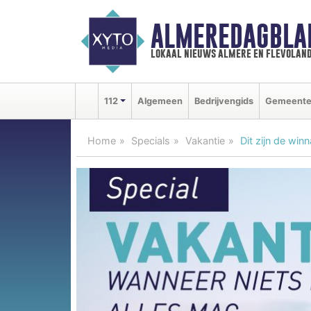
ALMEREDAGBLA
lokaal nieuws almere en flevolan
112
Algemeen
Bedrijvengids
Gemeent
Home
Specials
Vakantie
Dit zijn de wi